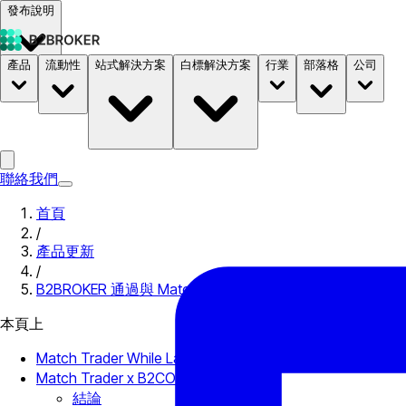
發布說明
產品
流動性
站式解決方案
白標解決方案
行業
部落格
公司
文件
定價
B2STORE
聯絡我們
首頁
/
產品更新
/
B2BROKER 通過與 Match Trader 集成擴展其白標流動性
本頁上
Match Trader While Label 解決方案
Match Trader x B2CORE 集成
結論