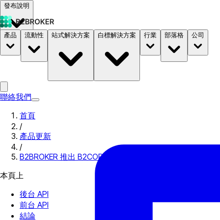
發布說明
產品
流動性
站式解決方案
白標解決方案
行業
部落格
公司
文件
定價
B2STORE
聯絡我們
首頁
/
產品更新
/
B2BROKER 推出 B2CORE REST API
本頁上
後台 API
前台 API
結論