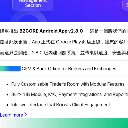
隆重推出
B2CORE Android App v2.8.0
— 這是一個將我們的
隨著此次更新，App 正式在 Google Play 商店上線，讓
而這只是開始。2.8.0 版內建回饋系統，並帶來以速度、安全
All-In-One
CRM & Back Office for Brokers and Exchanges
Fully Customisable Trader’s Room with Modular Features
Built-In IB Module, KYC, Payment Integrations, and Report
Intuitive Interface that Boosts Client Engagement
Learn more