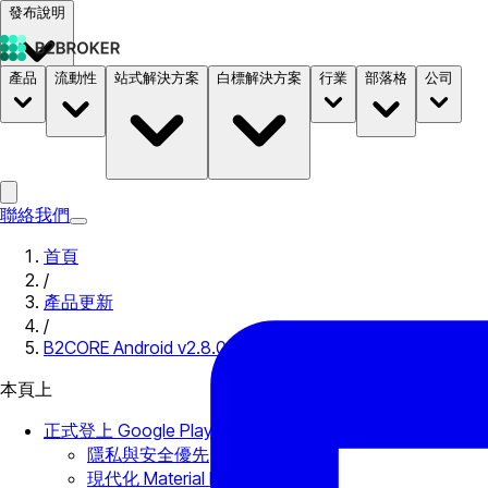
發布說明
產品
流動性
站式解決方案
白標解決方案
行業
部落格
公司
文件
定價
B2STORE
聯絡我們
首頁
/
產品更新
/
B2CORE Android v2.8.0：支援 Google Play、使
本頁上
正式登上 Google Play！
隱私與安全優先
現代化 Material Design