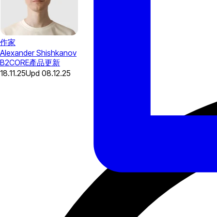
作家
Alexander Shishkanov
B2CORE
產品更新
18.11.25
Upd
08.12.25