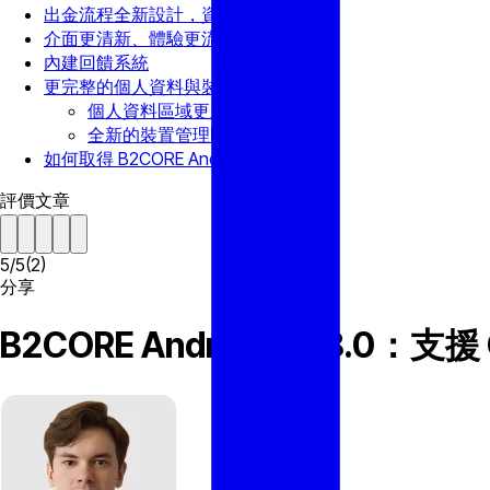
出金流程全新設計，資訊更透明
介面更清新、體驗更流暢
內建回饋系統
更完整的個人資料與裝置管理
個人資料區域更新
全新的裝置管理區域
如何取得 B2CORE Android 或 iOS App
評價文章
5
/
5
(
2
)
分享
B2CORE Android v2.8.0