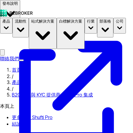
發布說明
產品
流動性
站式解決方案
白標解決方案
行業
部落格
公司
文件
定價
B2STORE
聯絡我們
首頁
/
產品更新
/
B2CORE 與 KYC 提供商 Shufti Pro 集成
本頁上
更多信息 Shufti Pro
結論