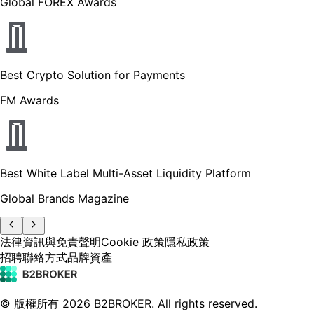
Global FOREX Awards
Best Crypto Solution for Payments
FM Awards
Best White Label Multi-Asset Liquidity Platform
Global Brands Magazine
法律資訊與免責聲明
Cookie 政策
隱私政策
招聘
聯絡方式
品牌資產
© 版權所有
2026
B2BROKER.
All rights reserved.