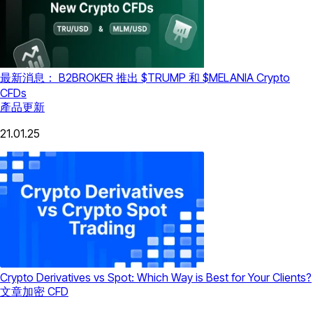
最新消息： B2BROKER 推出 $TRUMP 和 $MELANIA Crypto
CFDs
產品更新
21.01.25
Crypto Derivatives vs Spot: Which Way is Best for Your Clients?
文章
加密 CFD