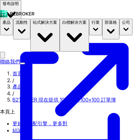
發布說明
產品
流動性
站式解決方案
白標解決方案
行業
部落格
公司
文件
定價
B2STORE
聯絡我們
首頁
/
產品更新
/
B2TRADER 現在提供 100 對和 100×100 訂單簿
本頁上
更好的匹配引擎，更多對
結論