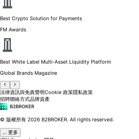
Best Crypto Solution for Payments
FM Awards
Best White Label Multi-Asset Liquidity Platform
Global Brands Magazine
法律資訊與免責聲明
Cookie 政策
隱私政策
招聘
聯絡方式
品牌資產
© 版權所有
2026
B2BROKER.
All rights reserved.
… 更多