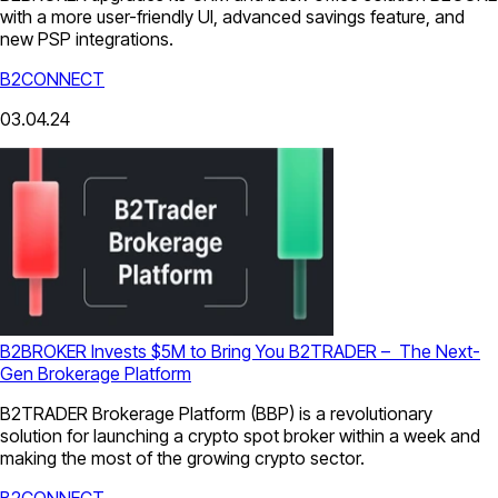
with a more user-friendly UI, advanced savings feature, and
new PSP integrations.
B2CONNECT
03.04.24
B2BROKER Invests $5M to Bring You B2TRADER – The Next-
Gen Brokerage Platform
B2TRADER Brokerage Platform (BBP) is a revolutionary
solution for launching a crypto spot broker within a week and
making the most of the growing crypto sector.
B2CONNECT