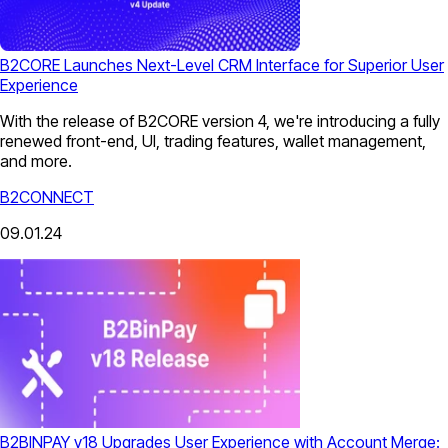
B2CORE Launches Next-Level CRM Interface for Superior User
Experience
With the release of B2CORE version 4, we're introducing a fully
renewed front-end, UI, trading features, wallet management,
and more.
B2CONNECT
09.01.24
B2BINPAY v18 Upgrades User Experience with Account Merge: