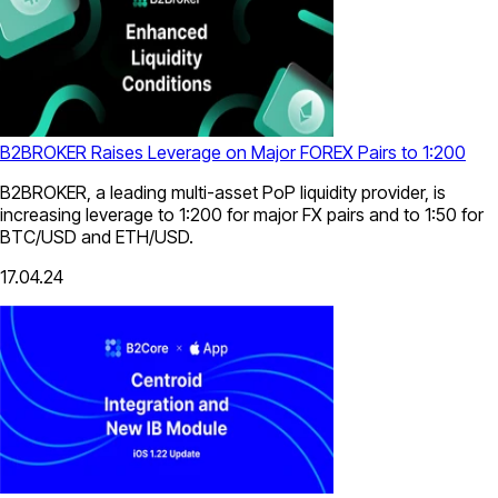
B2BROKER Raises Leverage on Major FOREX Pairs to 1:200
B2BROKER, a leading multi-asset PoP liquidity provider, is
increasing leverage to 1:200 for major FX pairs and to 1:50 for
BTC/USD and ETH/USD.
17.04.24