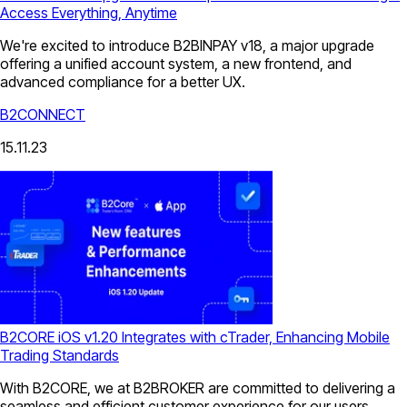
Access Everything, Anytime
We're excited to introduce B2BINPAY v18, a major upgrade
offering a unified account system, a new frontend, and
advanced compliance for a better UX.
B2CONNECT
15.11.23
B2CORE iOS v1.20 Integrates with cTrader, Enhancing Mobile
Trading Standards
With B2CORE, we at B2BROKER are committed to delivering a
seamless and efficient customer experience for our users.