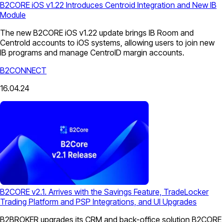
B2CORE iOS v1.22 Introduces Centroid Integration and New IB
Module
The new B2CORE iOS v1.22 update brings IB Room and
CentroId accounts to iOS systems, allowing users to join new
IB programs and manage CentroID margin accounts.
B2CONNECT
16.04.24
B2CORE v2.1. Arrives with the Savings Feature, TradeLocker
Trading Platform and PSP Integrations, and UI Upgrades
B2BROKER upgrades its CRM and back-office solution B2CORE