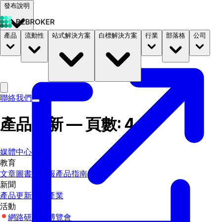
發布說明
產品
流動性
站式解決方案
白標解決方案
行業
部落格
公司
文件
定價
B2STORE
聯絡我們
產品更新 — 頁數: 4
媒體中心
教育
文章
圖書館
簡報
產品指南
新聞
產品更新
企業
產業
活動
網路研討會
博覽會