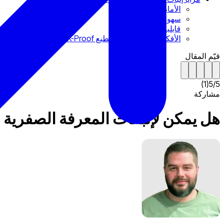
الأمان والخصوصية
سهولة الاستخدام
قابلية التوسع
الأفكار النهائية: هل يستطيع ZK-Proof حفظ التشفير؟
قيّم المقال
)
1
(
5
/
5
مشاركة
هل يمكن لإثباتات المعرفة الصفرية 