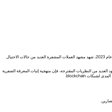
على الرغم من تقديم تقنية blockchain كحل آمن لتبادل الأموال وإجراء العمليات الرقمية، فقد أثبتت السنوات الأخيرة عكس ذلك. اعتبارًا من عام 2023، شهد مشهد العملات المشفرة العديد من حالات الاحتيال
 العديد من النظريات المقترحة، فإن منهجية إثبات المعرفة الصفرية