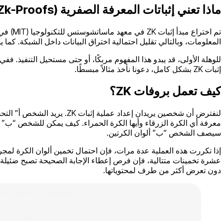
ماذا تعني إثباتات المعرفة الصفرية (Zk-Proofs)؟
تم اختراع مبدأ إثبات ZK في معهد ماساتشوستس للتكنولوجيا (MIT) في الثمانينيات، وهو أحد أكثر الطرق أمانًا للتحقق من المعلومات دون تقديمها إلى أطراف أخرى.
المعلومات، وبالتالي تقليل احتمالية اختراق البيانات داخل الشبكة. كما يوحي اسمه، يتألف إثبات ZK من إثبا
للوهلة الأولى، قد يبدو هذا المفهوم مربكًا، أو حتى مستحيل التنفيذ.
إثبات ZK بشكل كامل، دعونا نأخذ مثالاً مبسطًا.
كيف تعمل بروفات ZK؟
لنفترض أن شخصين يريدان إع
معرفة أي الكرة الزرقاء وأيها الكرة الحمراء. كيف يمكن للشخص “ب” 
سيصف الشخص “ب” ألوان الكرتين.
إذا تكررت هذه العملية عدة مرات، فإن احتمال تخمين ألوان الكرة لمج
عشرة تخمينات متتالية، فإن فرص إعطاء الإجابة الصحيحة تصبح ضئيلة لل
دون تعرض أكثر من طرف لمحتوياتها.