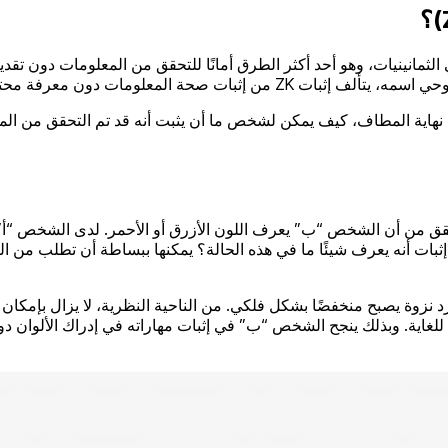
ت صحة المعلومات دون معرفة محتواها.
 ففي نهاية المطاف، كيف يمكن لشخص ما أن يثبت أنه قد تم التحقق من ا
داد عملية إثبات ZK. يريد الشخص أ” التحقق من أن الشخص “ب” يعرف اللون الأزرق أو الأ
إثبات أنه يعرف شيئًا ما في هذه الحالة؟ يمكنها ببساطة أن تطلب م
رد نزوة يصبح منخفضًا بشكل فلكي. من الناحية النظرية، لا يزال بإم
غاية. وبذلك ينجح الشخص “ب” في إثبات مهاراته في إدراك الألوان دون