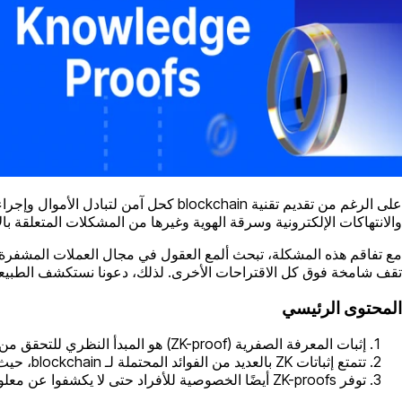
والانتهاكات الإلكترونية وسرقة الهوية وغيرها من المشكلات المتعلقة بال
مع تفاقم هذه المشكلة، تبحث ألمع العقول في مجال العملات المشف
تقف شامخة فوق كل الاقتراحات الأخرى. لذلك، دعونا نستكشف الطبيعة وطريقة العمل الداخلية لإثباتات ZK وكيف 
المحتوى الرئيسي
إثبات المعرفة الصفرية (ZK-proof) هو المبدأ النظري للتحقق من أي معلومات دون رؤية محتوياتها فعليًا.
تتمتع إثباتات ZK بالعديد من الفوائد المحتملة لـ blockchain، حيث يمكنها تقليل تعرض البيانات والقضاء على نقاط الاختراق للمهاجمين الضارين.
توفر ZK-proofs أيضًا الخصوصية للأفراد حتى لا يكشفوا عن معلوماتهم الحساسة. كما أنها قابلة للتطوير على المدى الطويل.