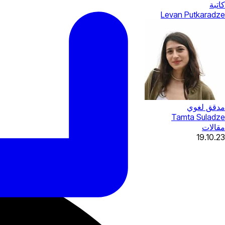
كاتبة
Levan Putkaradze
مدقق لغوي
Tamta Suladze
مقالات
19.10.23