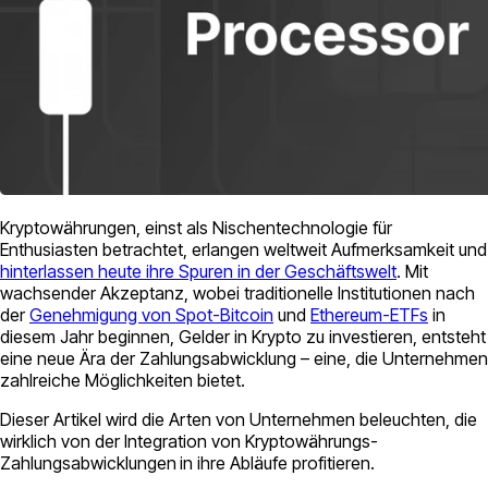
Kryptowährungen, einst als Nischentechnologie für
Enthusiasten betrachtet, erlangen weltweit Aufmerksamkeit und
hinterlassen heute ihre Spuren in der Geschäftswelt
. Mit
wachsender Akzeptanz, wobei traditionelle Institutionen nach
der
Genehmigung von Spot-Bitcoin
und
Ethereum-ETFs
in
diesem Jahr beginnen, Gelder in Krypto zu investieren, entsteht
eine neue Ära der Zahlungsabwicklung – eine, die Unternehmen
zahlreiche Möglichkeiten bietet.
Dieser Artikel wird die Arten von Unternehmen beleuchten, die
wirklich von der Integration von Kryptowährungs-
Zahlungsabwicklungen
in ihre Abläufe profitieren.