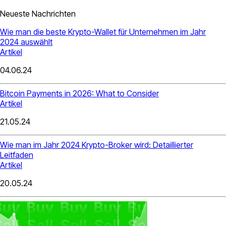
Neueste Nachrichten
Wie man die beste Krypto-Wallet für Unternehmen im Jahr
2024 auswählt
Artikel
04.06.24
Bitcoin Payments in 2026: What to Consider
Artikel
21.05.24
Wie man im Jahr 2024 Krypto-Broker wird: Detaillierter
Leitfaden
Artikel
20.05.24