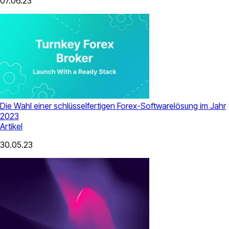
07.06.23
Die Wahl einer schlüsselfertigen Forex-Softwarelösung im Jahr
2023
Artikel
30.05.23