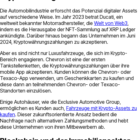
Die Automobilindustrie erforscht das Potenzial digitaler Assets
auf verschiedene Weise. Im Jahr 2023 betrat Ducati, ein
weltweit bekannter Motorradhersteller, die
Welt von Web3
,
indem es die Herausgabe der NFT-Sammlung auf XRP Ledger
ankündigte. Darüber hinaus begann das Unternehmen im Juni
2024, Kryptowährungszahlungen zu akzeptieren.
Aber es sind nicht nur Luxusfahrzeuge, die sich im Krypto-
Bereich engagieren. Chevron ist eine der ersten
Tankstellenketten, die Kryptowährungszahlungen über ihre
mobile App akzeptieren. Kunden können die Chevron- oder
Texaco-App verwenden, um Geschenkkarten zu kaufen und
diese dann an teilnehmenden Chevron- oder Texaco-
Standorten einzulösen.
Einige Autohäuser, wie die Exclusive Automotive Group,
ermöglichen es Kunden auch,
Fahrzeuge mit Krypto-Assets zu
kaufen
. Dieser zukunftsorientierte Ansatz bedient die
Nachfrage nach alternativen Zahlungsmethoden und hebt
diese Unternehmen von ihren Mitbewerbern ab.