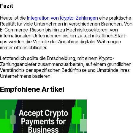
Fazit
Heute ist die
Integration von Krypto-Zahlungen
eine praktische
Realität für viele Unternehmen in verschiedenen Branchen. Von
E-Commerce-Riesen bis hin zu Hochrisikosektoren, von
internationalen Unternehmen bis hin zu technikaffinen Start-
ups werden die Vorteile der Annahme digitaler Währungen
immer offensichtlicher.
Letztendlich sollte die Entscheidung, mit einem Krypto-
Zahlungsanbieter zusammenzuarbeiten, auf einem gründlichen
Verständnis der spezifischen Bedürfnisse und Umstände Ihres
Unternehmens basieren.
Empfohlene Artikel