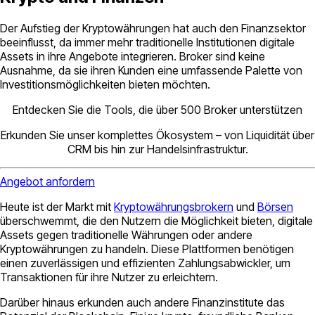
Der Aufstieg der Kryptowährungen hat auch den Finanzsektor
beeinflusst, da immer mehr traditionelle Institutionen digitale
Assets in ihre Angebote integrieren. Broker sind keine
Ausnahme, da sie ihren Kunden eine umfassende Palette von
Investitionsmöglichkeiten bieten möchten.
Entdecken Sie die Tools, die über 500 Broker unterstützen
Erkunden Sie unser komplettes Ökosystem – von Liquidität über
CRM bis hin zur Handelsinfrastruktur.
Angebot anfordern
Heute ist der Markt mit
Kryptowährungsbrokern
und
Börsen
überschwemmt, die den Nutzern die Möglichkeit bieten, digitale
Assets gegen traditionelle Währungen oder andere
Kryptowährungen zu handeln. Diese Plattformen benötigen
einen zuverlässigen und effizienten Zahlungsabwickler, um
Transaktionen für ihre Nutzer zu erleichtern.
Darüber hinaus erkunden auch andere Finanzinstitute das