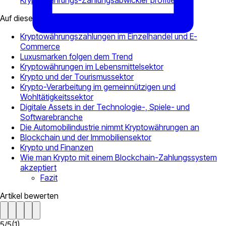
Kryptowährungs-Zahlungsabwickler profitieren?
Auf dieser Seite
Kryptowährungszahlungen im Einzelhandel und E-
Commerce
Luxusmarken folgen dem Trend
Kryptowährungen im Lebensmittelsektor
Krypto und der Tourismussektor
Krypto-Verarbeitung im gemeinnützigen und
Wohltätigkeitssektor
Digitale Assets in der Technologie-, Spiele- und
Softwarebranche
Die Automobilindustrie nimmt Kryptowährungen an
Blockchain und der Immobiliensektor
Krypto und Finanzen
Wie man Krypto mit einem Blockchain-Zahlungssystem
akzeptiert
Fazit
Artikel bewerten
5
/
5
(
1
)