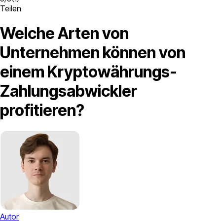
Teilen
Welche Arten von
Unternehmen können von
einem Kryptowährungs-
Zahlungsabwickler
profitieren?
Autor