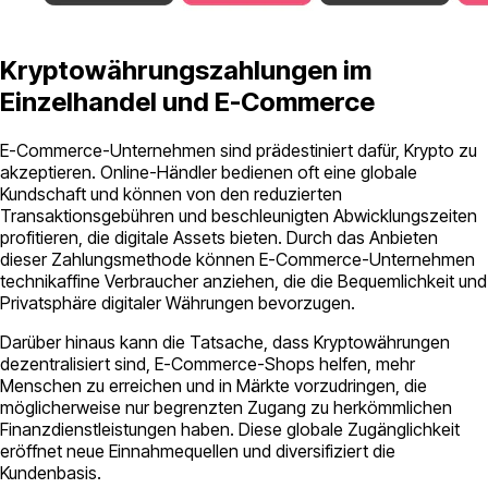
Kryptowährungszahlungen im
Einzelhandel und E-Commerce
E-Commerce-Unternehmen sind prädestiniert dafür, Krypto zu
akzeptieren. Online-Händler bedienen oft eine globale
Kundschaft und können von den reduzierten
Transaktionsgebühren und beschleunigten Abwicklungszeiten
profitieren, die digitale Assets bieten. Durch das Anbieten
dieser Zahlungsmethode können E-Commerce-Unternehmen
technikaffine Verbraucher anziehen, die die Bequemlichkeit und
Privatsphäre digitaler Währungen bevorzugen.
Darüber hinaus kann die Tatsache, dass Kryptowährungen
dezentralisiert sind, E-Commerce-Shops helfen, mehr
Menschen zu erreichen und in Märkte vorzudringen, die
möglicherweise nur begrenzten Zugang zu herkömmlichen
Finanzdienstleistungen haben. Diese globale Zugänglichkeit
eröffnet neue Einnahmequellen und diversifiziert die
Kundenbasis.