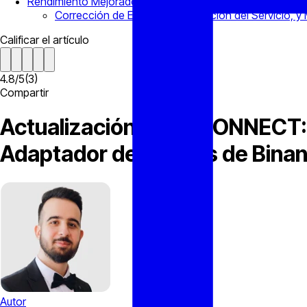
Rendimiento Mejorado con el Adaptador de Binance Futu
Corrección de Errores, Optimización del Servicio, y
Calificar el artículo
4.8
/
5
(
3
)
Compartir
Actualización de B2CONNECT: 
Adaptador de Futuros de Bina
Autor