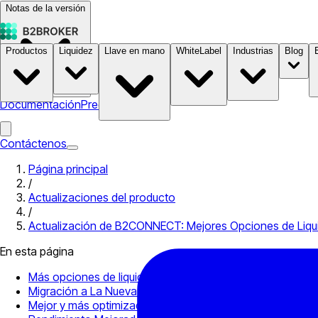
Notas de la versión
Productos
Liquidez
Llave en mano
WhiteLabel
Industrias
Blog
Documentación
Precios
B2STORE
Contáctenos
Página principal
/
Actualizaciones del producto
/
Actualización de B2CONNECT: Mejores Opciones de Liqui
En esta página
Más opciones de liquidez con los Futuros Perpetuos de B
Migración a La Nueva API de Comercio Avanzado de Coi
Mejor y más optimizada gestión de símbolos