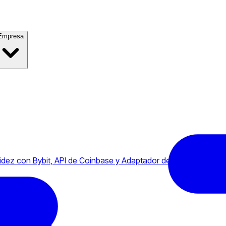
Empresa
dez con Bybit, API de Coinbase y Adaptador de Futuros de Bin
ybit
nbase