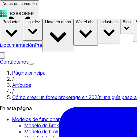
Notas de la versión
Productos
Liquidez
Llave en mano
WhiteLabel
Industrias
Blog
Documentación
Precios
B2STORE
Contáctenos
Página principal
/
Artículos
/
Cómo crear un forex brokerage en 2023: una guía paso 
En esta página
Modelos de funcionamiento de los brokers de Forex
Modelo de Broker A-Book – Mecanismo NDD (sin m
Modelo de broker B-Book – Mecanismo DD (Dealin