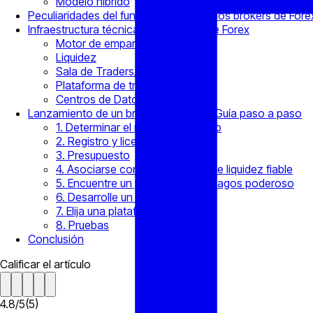
Modelo híbrido
Peculiaridades del funcionamiento de los brokers de Fore
Infraestructura técnica de un broker de Forex
Motor de emparejamiento
Liquidez
Sala de Traders/CRM
Plataforma de trading
Centros de Datos y Hosting
Lanzamiento de un broker de Forex – Guía paso a paso
1. Determinar el mercado objetivo
2. Registro y licencia
3. Presupuesto
4. Asociarse con un proveedor de liquidez fiable
5. Encuentre un procesador de pagos poderoso
6. Desarrolle un sitio web
7. Elija una plataforma de trading
8. Pruebas
Conclusión
Calificar el artículo
4.8
/
5
(
5
)