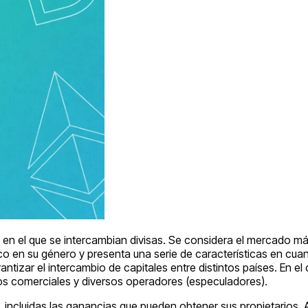
 en el que se intercambian divisas. Se considera el mercado má
co en su género y presenta una serie de características en cuan
tizar el intercambio de capitales entre distintos países. En el
os comerciales y diversos operadores (especuladores).
, incluidas las ganancias que pueden obtener sus propietarios.