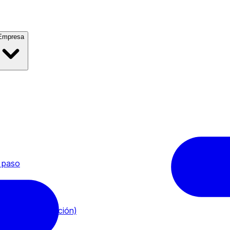
Empresa
a paso
esa de contratación)
g Desk)