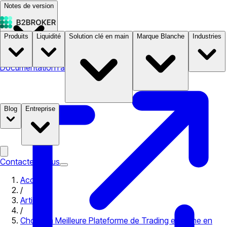
Notes de version
Produits
Liquidité
Solution clé en main
Marque Blanche
Industries
Documentation
Tarifs
B2STORE
Blog
Entreprise
Contactez-nous
Accueil
/
Articles
/
Choisir la Meilleure Plateforme de Trading en Ligne en