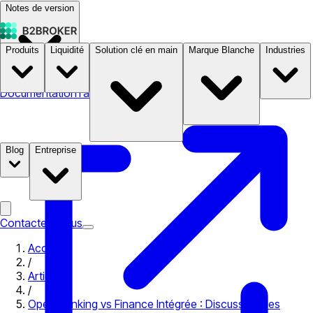
Notes de version
Produits
Liquidité
Solution clé en main
Marque Blanche
Industries
Documentation
Tarifs
B2STORE
Blog
Entreprise
Contactez-nous
Accueil
/
Articles
/
Open Banking vs Finance Intégrée : Discussion des