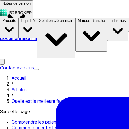
Notes de version
Produits
Liquidité
Solution clé en main
Marque Blanche
Industries
Documentation
Tarifs
B2STORE
Contactez-nous
Accueil
/
Articles
/
Quelle est la meilleure façon d’accepter les paiements e
Sur cette page
Comprendre les paiements en crypto-monnaie
Comment accepter les paiements en cryptomonnaies