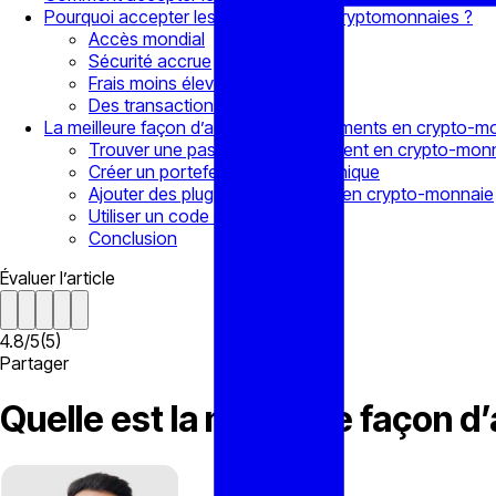
Pourquoi accepter les paiements en cryptomonnaies ?
Accès mondial
Sécurité accrue
Frais moins élevés
Des transactions plus rapides
La meilleure façon d’accepter les paiements en crypto-m
Trouver une passerelle de paiement en crypto-mon
Créer un portefeuille cryptographique
Ajouter des plugins de paiement en crypto-monnaie
Utiliser un code QR scannable
Conclusion
Évaluer l’article
4.8
/
5
(
5
)
Partager
Quelle est la meilleure façon 