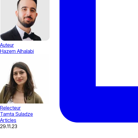
Auteur
Hazem Alhalabi
Relecteur
Tamta Suladze
Articles
29.11.23