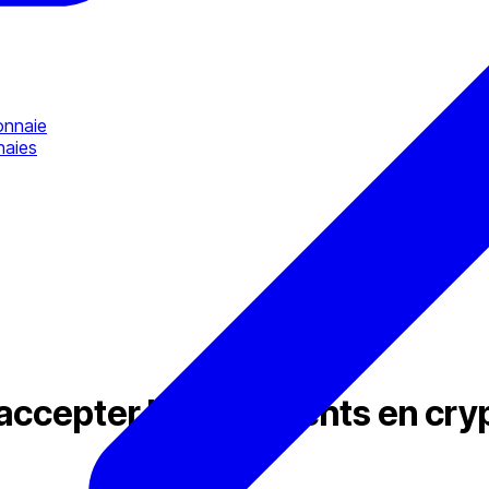
onnaie
naies
d’accepter les paiements en cr