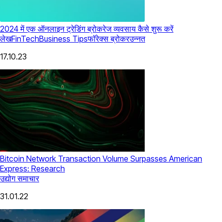
2024 में एक ऑनलाइन ट्रेडिंग ब्रोकरेज व्यवसाय कैसे शुरू करें
लेख
FinTech
Business Tips
फॉरेक्स ब्रोकर
उन्नत
17.10.23
Bitcoin Network Transaction Volume Surpasses American
Express: Research
उद्योग समाचार
31.01.22