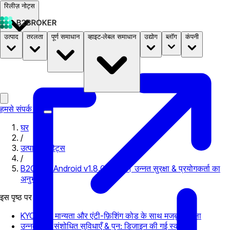
रिलीज़ नोट्स
उत्पाद
तरलता
पूर्ण समाधान
व्हाइट-लेबल समाधान
उद्योग
ब्लॉग
कंपनी
दस्तावेज़
मूल्य निर्धारण
B2STORE
हमसे संपर्क करें
घर
/
उत्पाद अपडेट्स
/
B2CORE Android v1.8.0 अपडेट। उन्नत सुरक्षा & प्रयोगकर्ता का
अनुभव
इस पृष्ठ पर
KYC क्विज़ मान्यता और एंटी-फ़िशिंग कोड के साथ मजबूत सुरक्षा
उन्नत UX: संशोधित सुविधाएँ & पुन: डिज़ाइन की गई स्क्रीन