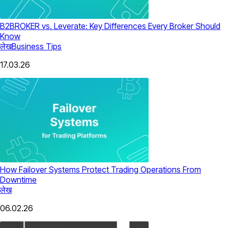
B2BROKER vs. Leverate: Key Differences Every Broker Should
Know
लेख
Business Tips
17.03.26
How Failover Systems Protect Trading Operations From
Downtime
लेख
06.02.26