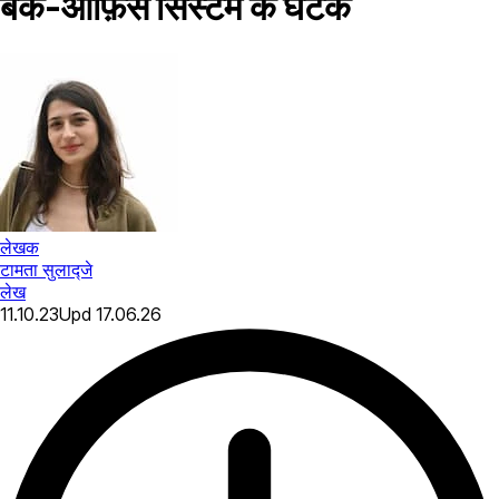
बैक-ऑफ़िस सिस्टम के घटक
लेखक
टामता सुलाद्जे
लेख
11.10.23
Upd
17.06.26