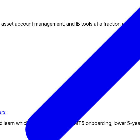
lti-asset account management, and IB tools at a fraction of the
ers
 learn which delivers faster MT4/MT5 onboarding, lower 5-year