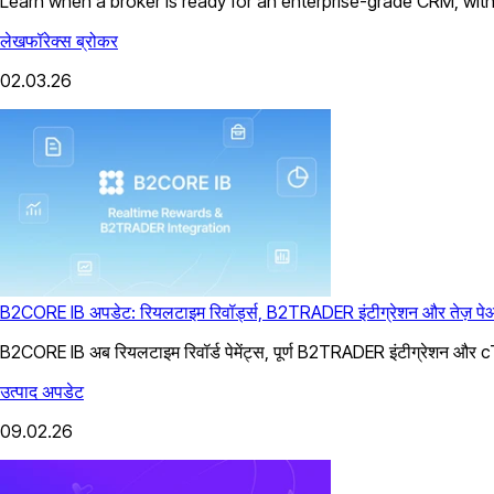
Learn when a broker is ready for an enterprise-grade CRM, wit
लेख
फॉरेक्स ब्रोकर
02.03.26
B2CORE IB अपडेट: रियलटाइम रिवॉर्ड्स, B2TRADER इंटीग्रेशन और तेज़ प
B2CORE IB अब रियलटाइम रिवॉर्ड पेमेंट्स, पूर्ण B2TRADER इंटीग्रेशन और cTra
उत्पाद अपडेट
09.02.26