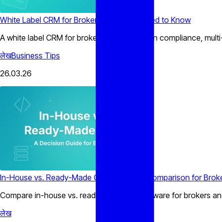
White Label CRM for Brokers: What You Need to Know
A white label CRM for brokers delivers built-in compliance, mu
लेख
Business Tips
26.03.26
In-House vs. Ready-Made CRM Software Comparison for Brok
Compare in-house vs. ready made crm software for brokers and
लेख