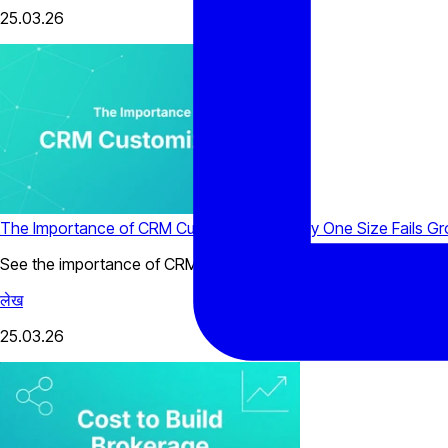
25.03.26
The Importance of CRM Customization: Why One Size Fails Gr
See the importance of CRM customization for brokerages, from 
लेख
25.03.26