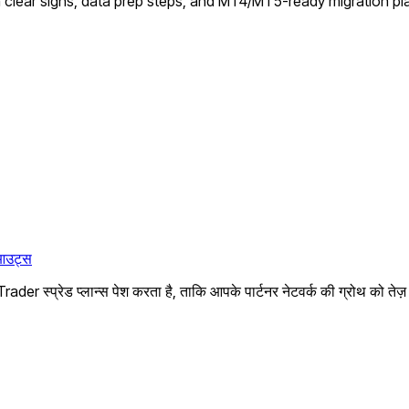
h clear signs, data prep steps, and MT4/MT5-ready migration pl
ेआउट्स
der स्प्रेड प्लान्स पेश करता है, ताकि आपके पार्टनर नेटवर्क की ग्रोथ को ते