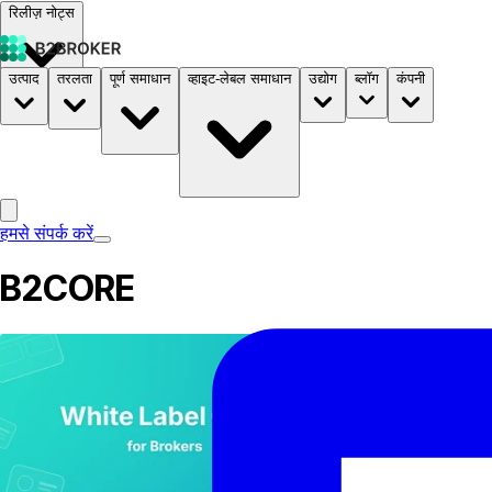
रिलीज़ नोट्स
उत्पाद
तरलता
पूर्ण समाधान
व्हाइट-लेबल समाधान
उद्योग
ब्लॉग
कंपनी
दस्तावेज़
मूल्य निर्धारण
B2STORE
हमसे संपर्क करें
B2CORE