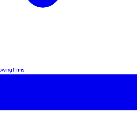
owing Firms
MT4/MT5 integration to KYC workflows that cut onboarding fric