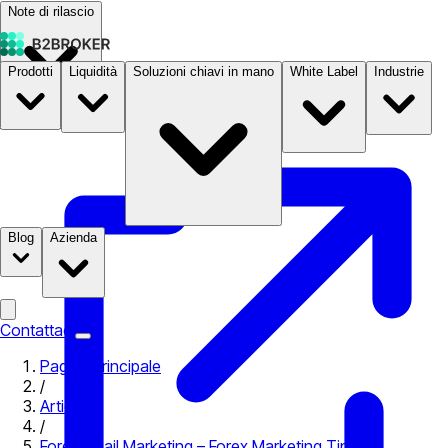
Note di rilascio
Prodotti
Liquidità
Soluzioni chiavi in mano
White Label
Industrie
Documentazione
Prezzi
B2STORE
Blog
Azienda
Contattaci
Pagina principale
/
Articoli
/
Forex Email Marketing – Forex Marketing Tips