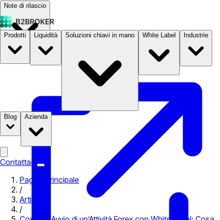
Note di rilascio
Prodotti
Liquidità
Soluzioni chiavi in mano
White Label
Industrie
Documentazione
Prezzi
B2STORE
Blog
Azienda
Contattaci
Pagina principale
/
Articoli
/
Costo di Avvio di un’Attività Forex con White Label: Cosa