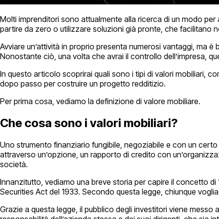
Molti imprenditori sono attualmente alla ricerca di un modo per a
partire da zero o utilizzare soluzioni già pronte, che facilitano
Avviare un’attività in proprio presenta numerosi vantaggi, ma è
Nonostante ciò, una volta che avrai il controllo dell’impresa, qu
In questo articolo scoprirai quali sono i tipi di valori mobiliari, c
dopo passo per costruire un progetto redditizio.
Per prima cosa, vediamo la definizione di valore mobiliare.
Che cosa sono i valori mobiliari?
Uno strumento finanziario fungibile, negoziabile e con un certo val
attraverso un’opzione, un rapporto di credito con un’organizzazi
società.
Innanzitutto, vediamo una breve storia per capire il concetto di 
Securities Act del 1933. Secondo questa legge, chiunque voglia off
Grazie a questa legge, il pubblico degli investitori viene messo a
responsabilità dell’azienda stessa e dei suoi dirigenti, che si