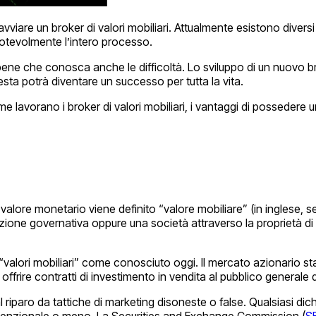
vviare un broker di valori mobiliari. Attualmente esistono divers
 notevolmente l’intero processo.
 bene che conosca anche le difficoltà. Lo sviluppo di un nuovo 
esta potrà diventare un successo per tutta la vita.
ome lavorano i broker di valori mobiliari, i vantaggi di possedere un
ore monetario viene definito “valore mobiliare” (in inglese, securit
one governativa oppure una società attraverso la proprietà di un
“valori mobiliari” come conosciuto oggi. Il mercato azionario stat
rire contratti di investimento in vendita al pubblico generale dev
l riparo da tattiche di marketing disoneste o false. Qualsiasi dich
a intenzionale o meno. La Securities and Exchange Commission (
S