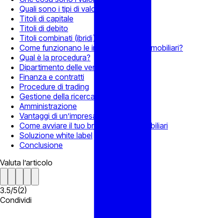
Quali sono i tipi di valori mobiliari?
Titoli di capitale
Titoli di debito
Titoli combinati (ibridi)
Come funzionano le imprese su valori mobiliari?
Qual è la procedura?
Dipartimento delle vendite
Finanza e contratti
Procedure di trading
Gestione della ricerca
Amministrazione
Vantaggi di un’impresa di brokeraggio
Come avviare il tuo broker di valori mobiliari
Soluzione white label
Conclusione
Valuta l’articolo
3.5
/
5
(
2
)
Condividi