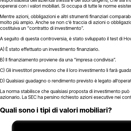
opererai con i valori mobiliari. Si occupa di tutte le norme esist
Mentre azioni, obbligazioni e altri strumenti finanziari comparabi
molto più ampio. Anche se non c’è traccia di azioni o obbligazion
costituiva un “contratto di investimento”.
A seguito di questa controversia, è stato sviluppato il test di How
A) È stato effettuato un investimento finanziario.
B) Il finanziamento proviene da una “impresa condivisa”.
C) Gli investitori prevedono che il loro investimento li farà guad
D) Qualsiasi guadagno o rendimento previsto è legato all’operato
La norma stabilisce che qualsiasi proposta di investimento può 
azionario. La SEC ha persino richiesto azioni esecutive nei co
Quali sono i tipi di valori mobiliari?