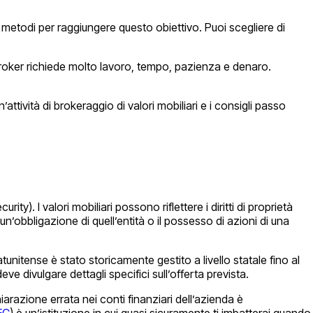
i metodi per raggiungere questo obiettivo. Puoi scegliere di
broker richiede molto lavoro, tempo, pazienza e denaro.
’attività di brokeraggio di valori mobiliari e i consigli passo
y). I valori mobiliari possono riflettere i diritti di proprietà
’obbligazione di quell’entità o il possesso di azioni di una
unitense è stato storicamente gestito a livello statale fino al
e divulgare dettagli specifici sull’offerta prevista.
iarazione errata nei conti finanziari dell’azienda è
EC
) è un’istituzione in cui quasi sicuramente ti imbatterai quando