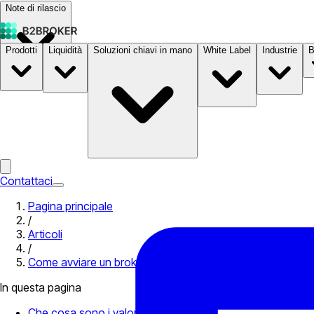
Note di rilascio
Prodotti
Liquidità
Soluzioni chiavi in mano
White Label
Industrie
B
Documentazione
Prezzi
B2STORE
Contattaci
Pagina principale
/
Articoli
/
Come avviare un broker di valori mobiliari in 8 semplici pas
In questa pagina
Che cosa sono i valori mobiliari?