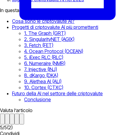
In questa pagina
Cosa sono le criptovalute AI?
Progetti di criptovalute AI più promettenti
1. The Graph (GRT)
2. SingularityNET (AGIX)
3. Fetch (FET)
4. Ocean Protocol (OCEAN)
5. iExec RLC (RLC)
6. Numeraire (NMR)
7. Injective (INJ)
8. dKargo (DKA)
9. Alethea AI (ALI)
10. Cortex (CTXC)
Futuro della AI nel settore delle criptovalute
Conclusione
Valuta l’articolo
5
/
5
(
2
)
Condividi