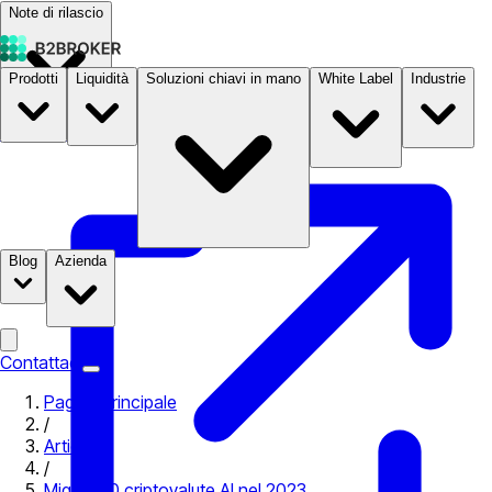
Note di rilascio
Prodotti
Liquidità
Soluzioni chiavi in mano
White Label
Industrie
Documentazione
Prezzi
B2STORE
Blog
Azienda
Contattaci
Pagina principale
/
Articoli
/
Migliori 10 criptovalute AI nel 2023