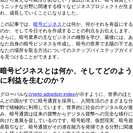
うニッチな分野に関連する様々なビジネスプロジェクトが生ま
れ、成長していくことになりました。
この記事では、
暗号ビジネス
とは何か、何がそれを有益にする
のか、そして今日それを作成することの利点をお伝えします。
さらに、暗号業界の主なビジネスの種類を学び、最後には、あ
なた自身の暗号ビジネスを作成し、暗号の世界で太陽の下であ
なたの場所を取る方法についてのステップバイステップガイド
を見つけることができます。
暗号ビジネスとは何か、そしてどのよう
に利益を生むのか？
グローバルな
crypto adoption index
が示すように、世界のほと
んどの国がすでに暗号通貨を採用し、人間生活のさまざまな分
野で積極的に利用しています。世界的に社会のデジタル化が進
み、暗号通貨は従来の貨幣からデジタル貨幣への完全な移行に
向けた進展を促しているのです。暗号処理、仮想現実、暗号資
産取引など、暗号通貨がその潜在能力を発揮できる分野に関連