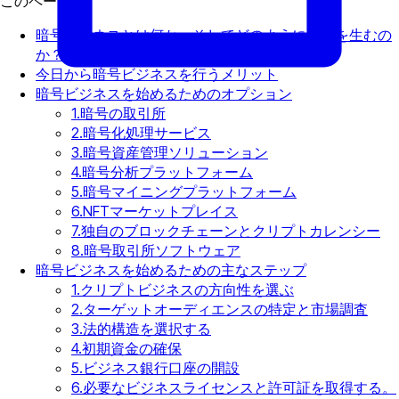
このページで
暗号ビジネスとは何か、そしてどのように利益を生むの
か？
今日から暗号ビジネスを行うメリット
暗号ビジネスを始めるためのオプション
1.暗号の取引所
2.暗号化処理サービス
3.暗号資産管理ソリューション
4.暗号分析プラットフォーム
5.暗号マイニングプラットフォーム
6.NFTマーケットプレイス
7.独自のブロックチェーンとクリプトカレンシー
8.暗号取引所ソフトウェア
暗号ビジネスを始めるための主なステップ
1.クリプトビジネスの方向性を選ぶ
2.ターゲットオーディエンスの特定と市場調査
3.法的構造を選択する
4.初期資金の確保
5.ビジネス銀行口座の開設
6.必要なビジネスライセンスと許可証を取得する。