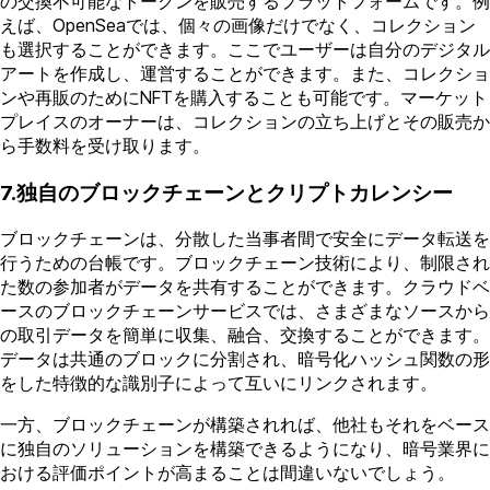
の交換不可能なトークンを販売するプラットフォームです。例
えば、OpenSeaでは、個々の画像だけでなく、コレクション
も選択することができます。ここでユーザーは自分のデジタル
アートを作成し、運営することができます。また、コレクショ
ンや再販のためにNFTを購入することも可能です。マーケット
プレイスのオーナーは、コレクションの立ち上げとその販売か
ら手数料を受け取ります。
7.独自のブロックチェーンとクリプトカレンシー
ブロックチェーンは、分散した当事者間で安全にデータ転送を
行うための台帳です。ブロックチェーン技術により、制限され
た数の参加者がデータを共有することができます。クラウドベ
ースのブロックチェーンサービスでは、さまざまなソースから
の取引データを簡単に収集、融合、交換することができます。
データは共通のブロックに分割され、暗号化ハッシュ関数の形
をした特徴的な識別子によって互いにリンクされます。
一方、ブロックチェーンが構築されれば、他社もそれをベース
に独自のソリューションを構築できるようになり、暗号業界に
おける評価ポイントが高まることは間違いないでしょう。