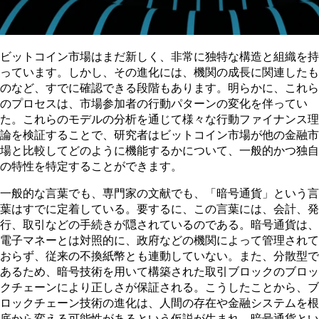
ビットコイン市場はまだ新しく、非常に独特な構造と組織を持
っています。しかし、その進化には、機関の成長に関連したも
のなど、すでに確認できる段階もあります。明らかに、これら
のプロセスは、市場参加者の行動パターンの変化を伴ってい
た。これらのモデルの分析を通じて様々な行動ファイナンス理
論を検証することで、研究者はビットコイン市場が他の金融市
場と比較してどのように機能するかについて、一般的かつ独自
の特性を特定することができます。
一般的な言葉でも、専門家の文献でも、「暗号通貨」という言
葉はすでに定着している。要するに、この言葉には、会計、発
行、取引などの手続きが隠されているのである。暗号通貨は、
電子マネーとは対照的に、政府などの機関によって管理されて
おらず、従来の不換紙幣とも連動していない。また、分散型で
あるため、暗号技術を用いて構築された取引ブロックのブロッ
クチェーンにより正しさが保証される。こうしたことから、ブ
ロックチェーン技術の進化は、人間の存在や金融システムを根
底から変える可能性があるという仮説が生まれ、暗号通貨とい