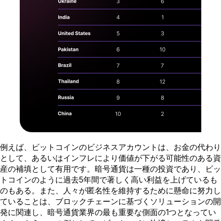
例えば、ビットコインのビジネスアカウントは、お金の代わり
として、あるいはインフレにより価値が下がる可能性のある資
産の補填として有用です。暗号通貨は一種の投資であり、ビッ
トコインのように過去5年間で著しく高い利益を上げているも
のもある。また、人々が匿名性を維持するために懸命に努力し
ていることは、ブロックチェーンに基づくソリューションの開
発に関連し、暗号通貨業界の最も重要な側面の1つとなってい