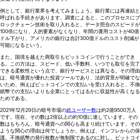
例として、銀行業界を考えてみましょう。銀行業には再連結と
呼ばれる手続きがあります。調査によると、このプロセスにブ
ロックチェーン技術を取り入れると、データ照合のスピードが
100倍になり、人的要素がなくなり、年間の運用コストが40億
ドル下がり、アメリカの銀行は合計300億ドルのコスト削減が
可能になるという。
また、国境を越えた商取引もビットコインで行うことができ
る。この方法は、スピード、低い手数料、いつでも取引を完了
できる柔軟性という点で、銀行サービスとは異なる。その理由
は、暗号通貨が優れた投資ツールであり、法的背景が明確でな
いため、例えばビットコインでの支払いを受け入れると、不換
紙幣での支払いよりも企業にとってはるかに収益性が高くなる
ためである。
2021年12月29日の暗号市場の
総ユーザー数
は約2億9500万人
です。現在、その数は2倍以上の約10億に達しています。その
数はもちろん、暗号通貨への関心も高まり続けています。その
ような関心の理由は何でしょうか。例えば、インフレからの保
護。不換紙幣の発行枚数が無制限であるのに対し、ビットコイ