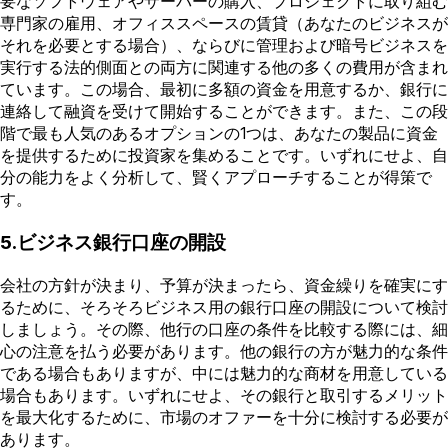
要なソフトウェアやサーバーの購入、プロジェクトに取り組む
専門家の雇用、オフィススペースの賃貸（あなたのビジネスが
それを必要とする場合）、ならびに管理および暗号ビジネスを
実行する法的側面との両方に関連する他の多くの費用が含まれ
ています。この場合、最初に多額の資金を用意するか、銀行に
連絡して融資を受けて開始することができます。また、この段
階で最も人気のあるオプションの1つは、あなたの製品に資金
を提供するために投資家を集めることです。いずれにせよ、自
分の能力をよく分析して、賢くアプローチすることが得策で
す。
5.ビジネス銀行口座の開設
会社の方針が決まり、予算が決まったら、資金繰りを確実にす
るために、そろそろビジネス用の銀行口座の開設について検討
しましょう。その際、他行の口座の条件を比較する際には、細
心の注意を払う必要があります。他の銀行の方が魅力的な条件
である場合もありますが、中には魅力的な商材を用意している
場合もあります。いずれにせよ、その銀行と取引するメリット
を最大化するために、市場のオファーを十分に検討する必要が
あります。