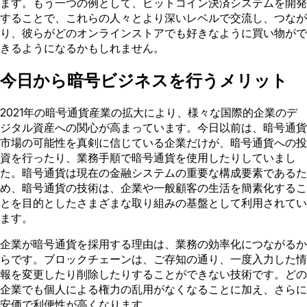
ます。もう一つの例として、ビットコイン決済システムを開発
することで、これらの人々とより深いレベルで交流し、つなが
り、彼らがどのオンラインストアでも好きなように買い物がで
きるようになるかもしれません。
今日から暗号ビジネスを行うメリット
2021年の暗号通貨産業の拡大により、様々な国際的企業のデ
ジタル資産への関心が高まっています。今日以前は、暗号通貨
市場の可能性を真剣に信じている企業だけが、暗号通貨への投
資を行ったり、業務手順で暗号通貨を使用したりしていまし
た。暗号通貨は現在の金融システムの重要な構成要素であるた
め、暗号通貨の技術は、企業や一般顧客の生活を簡素化するこ
とを目的としたさまざまな取り組みの基盤として利用されてい
ます。
企業が暗号通貨を採用する理由は、業務の効率化につながるか
らです。ブロックチェーンは、ご存知の通り、一度入力した情
報を変更したり削除したりすることができない技術です。どの
企業でも個人による権力の乱用がなくなることに加え、さらに
安価で利便性が高くなります。