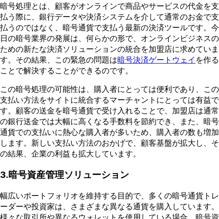
暗号処理とは、顧客がオンラインで商品やサービスの代金を支
払う際に、銀行データや決済システムを介して通常のお金で支
払うのではなく、暗号通貨で支払う最新の決済ツールです。今
日の暗号業界の発展は、何らかの形で、オンラインビジネスの
ための新たな決済ソリューションの統合を加盟店に求めていま
す。その結果、この緊急の問題は
暗号決済ゲートウェイ
を作る
ことで解決することができるのです。
この暗号処理の可能性は、購入者にとっては便利であり、この
支払い方法をサイトに統合するマーチャントにとっては有益で
す。顧客の送金を暗号通貨で受け入れることで、加盟店は通常
の銀行送金では大幅に高くなる手数料を節約でき、また、暗号
通貨での支払いに熱心な購入者が多いため、購入者の数も増加
します。新しい支払い方法のおかげで、顧客基盤が拡大し、そ
の結果、企業の利益も拡大しています。
3.暗号資産管理ソリューション
幅広いポートフォリオを維持する目的で、多くの暗号通貨トレ
ーダーや投資家は、さまざまな異なる通貨を購入しています。
様々な取引所や異なるウォレットを使用している場合、暗号資