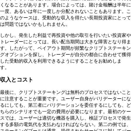
くなることがあります。場合によっては、賭け金報酬は半年に
一度、あるいは年に一度しか分配されないこともあります。こ
のようなケースは、受動的な収入を得たい長期投資家にとって
は問題ではないかもしれません。
しかし、発生した利益で再投資や他の取引を行いたい投資家や
トレーダーにとっては、長い配当期間は大きな障害となり得ま
す。したがって、ペイアウト期間が頻繁なクリプトステーキン
グオプションを探し、トレーダーが自分の都合に合わせて獲得
した受動的収入を利用できるようにすることをお勧めしま
す。
収入とコスト
最後に、クリプトステーキングは無料のプロセスではないこと
に注意することが重要です。ユーザー自身がバリデーターにな
るにしても、第三者にバリデーションを委任するにしても、ど
ちらのシナリオでも一定の費用が必要になります。最初のケー
スでは、ユーザーは適切な機器を購入し、検証プロセスで発生
する多額の電気代を支払わなければならない。第二の例では、
ステーキングプールは通常、提供されたサービスに対してパー