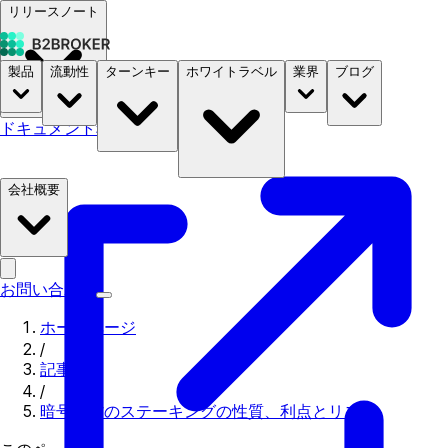
リリースノート
製品
流動性
ターンキー
ホワイトラベル
業界
ブログ
ドキュメント
料金
B2STORE
会社概要
お問い合わせ
ホームページ
/
記事
/
暗号通貨のステーキングの性質、利点とリスク