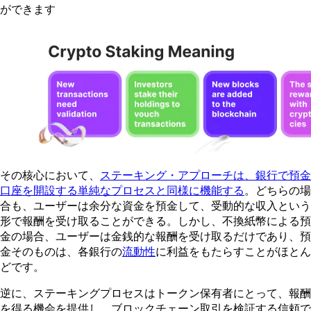
ができます
その核心において、
ステーキング・アプローチは、銀行で預金
口座を開設する単純なプロセスと同様に機能する
。どちらの場
合も、ユーザーは余分な資金を預金して、受動的な収入という
形で報酬を受け取ることができる。しかし、不換紙幣による預
金の場合、ユーザーは金銭的な報酬を受け取るだけであり、預
金そのものは、各銀行の
流動性
に利益をもたらすことがほとん
どです。
逆に、ステーキングプロセスはトークン保有者にとって、報酬
を得る機会を提供し、ブロックチェーン取引を検証する信頼で