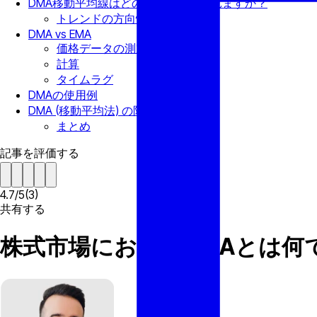
DMA移動平均線はどのように使用されますか？
トレンドの方向性
DMA vs EMA
価格データの測定
計算
タイムラグ
DMAの使用例
DMA (移動平均法) の限界
まとめ
記事を評価する
4.7
/
5
(
3
)
共有する
株式市場におけるDMAとは何