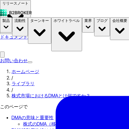
リリースノート
製品
流動性
ターンキー
ホワイトラベル
業界
ブログ
会社概要
ドキュメント
料金
B2STORE
お問い合わせ
ホームページ
/
ライブラリ
/
株式市場におけるDMAとは何ですか？
このページで
DMAの意味と重要性
株式のDMA（移動平均線）とは何ですか？