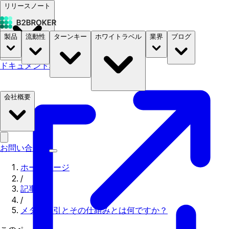
リリースノート
製品
流動性
ターンキー
ホワイトラベル
業界
ブログ
ドキュメント
料金
B2STORE
会社概要
お問い合わせ
ホームページ
/
記事
/
メタル取引とその仕組みとは何ですか？