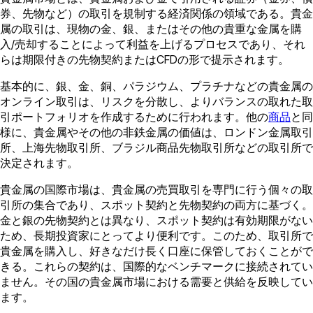
券、先物など）の取引を規制する経済関係の領域である。貴金
属の取引は、現物の金、銀、またはその他の貴重な金属を購
入/売却することによって利益を上げるプロセスであり、それ
らは期限付きの先物契約またはCFDの形で提示されます。
基本的に、銀、金、銅、パラジウム、プラチナなどの貴金属の
オンライン取引は、リスクを分散し、よりバランスの取れた取
引ポートフォリオを作成するために行われます。他の
商品
と同
様に、貴金属やその他の非鉄金属の価値は、ロンドン金属取引
所、上海先物取引所、ブラジル商品先物取引所などの取引所で
決定されます。
貴金属の国際市場は、貴金属の売買取引を専門に行う個々の取
引所の集合であり、スポット契約と先物契約の両方に基づく。
金と銀の先物契約とは異なり、スポット契約は有効期限がない
ため、長期投資家にとってより便利です。このため、取引所で
貴金属を購入し、好きなだけ長く口座に保管しておくことがで
きる。これらの契約は、国際的なベンチマークに接続されてい
ません。その国の貴金属市場における需要と供給を反映してい
ます。