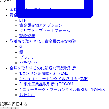
このページで
金属取引とは何ですか？
貴金属取引の仕組みは？
ETF
貴金属先物とオプション
クリプト・プラットフォーム
現物資産
取引所で取引される貴金属の主な種類
金
銀
プラチナ
パラジウム
金属を取引するのに最適な商品取引所
1.ロンドン金属取引所（LME）
2.シカゴ・マーカンタイル取引所 (CME)
3. 東京工業品取引所（TOCOM）
4.ニューヨーク・マーカンタイル取引所（NYMEX）
おわりに
記事を評価する