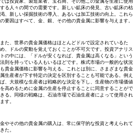
では投資家、製造業者、宝石商、その他この金属を生産に使用
する人々の間での需要です。新しい鉱床の発見、古い鉱床の枯
渇、新しい採掘技術の導入、あるいは加工技術の向上。これら
の要因はすべて、金、銀、その他の貴金属に影響を与えます。
また、世界の貴金属価格はほとんどドルで設定されているた
め、ドルの変動を覚えておくことが不可欠です。投資アナリス
トの中には、「ドルが安くなれば、貴金属は高くなる」という
法則を持っている人もいるほどです。株式市場の一般的な状況
も貴金属価格に影響を与える。これとは別に、さまざまな貴金
属生産者が下す特定の決定を区別することも可能である。例え
ば、大規模な生産者は戦略的な決定を下し、生産物の市場価値
を高めるために金属の生産を停止することに同意することがで
きる。同様の戦略は、石油市場で石油生産者によって使用され
ます。
金やその他の貴金属の購入は、常に保守的な投資と考えられて
きた。