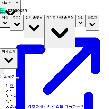
릴리스 노트
제품
유동성
턴키 솔루션
화이트 라벨 솔루션
산업
블로그
문서
요금
B2STORE
회사 소개
문의하기
홈
/
기사
/
2023년에 암호화폐 라이선스를 취득하는 방법