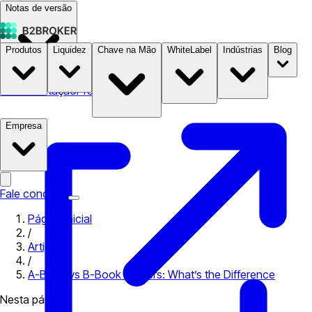
Notas de versão
Produtos
Liquidez
Chave na Mão
WhiteLabel
Indústrias
Blog
Documentação
Preços
B2STORE
Empresa
Fale conosco
Página inicial
/
Artigos
/
A-Book vs B-Book Brokers: What’s the Difference
Nesta página