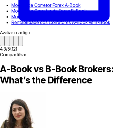
Modelo de Corretor Forex A-Book
Modelo de Corretor de Forex B-Book
Modelo de Corretor Forex Híbrido
Rentabilidade dos Corretores A-Book vs B-Book
Avaliar o artigo
4.3
/
5
(
12
)
Compartilhar
A-Book vs B-Book Brokers:
What’s the Difference