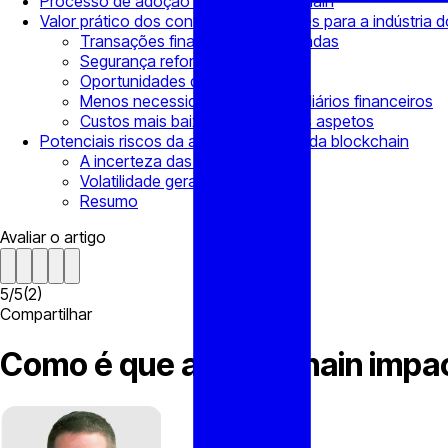
Processo de adoção lento da blockchain
Valor prático dos contratos inteligentes para a indústria 
Transações financeiras aumentadas
Segurança reforçada
Oportunidades de automação
Menos necessidade de intermediários financeiros
Custos mais baixos em todos os aspetos
Potenciais riscos da adoção massiva da blockchain
A incerteza das regulações
Volatilidade geral do mercado
Resumo
Avaliar o artigo
5
/
5
(
2
)
Compartilhar
Como é que a blockchain impact