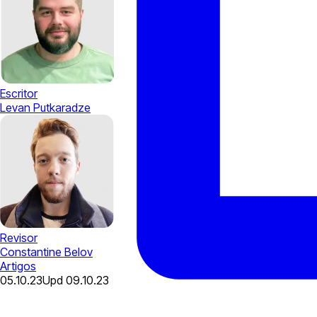
Escritor
Levan Putkaradze
Revisor
Constantine Belov
Artigos
05.10.23
Upd
09.10.23