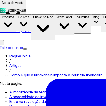
Notas de versão
Produtos
Liquidez
Chave na Mão
WhiteLabel
Indústrias
Blog
E
Documentação
Preços
B2STORE
Fale conosco
Página inicial
/
Artigos
/
Como é que a blockchain impacta a indústria financeira
Nesta página
A importância da tecnologia blockchain para as finanças
A necessidade da invenção da blockchain
Entre na revolução da blockchain