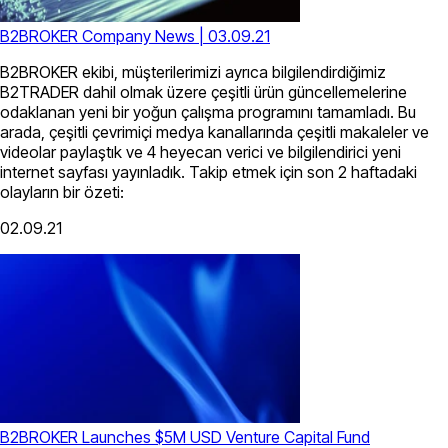
B2BROKER Company News | 03.09.21
B2BROKER ekibi, müşterilerimizi ayrıca bilgilendirdiğimiz
B2TRADER dahil olmak üzere çeşitli ürün güncellemelerine
odaklanan yeni bir yoğun çalışma programını tamamladı. Bu
arada, çeşitli çevrimiçi medya kanallarında çeşitli makaleler ve
videolar paylaştık ve 4 heyecan verici ve bilgilendirici yeni
internet sayfası yayınladık. Takip etmek için son 2 haftadaki
olayların bir özeti:
02.09.21
B2BROKER Launches $5M USD Venture Capital Fund