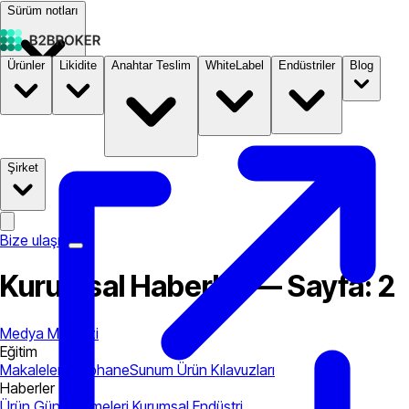
Sürüm notları
Ürünler
Likidite
Anahtar Teslim
WhiteLabel
Endüstriler
Blog
Dokümantasyon
Fiyatlandırma
B2STORE
Şirket
Bize ulaşın
Kurumsal Haberler — Sayfa: 2
Medya Merkezi
Eğitim
Makaleler
Kütüphane
Sunum
Ürün Kılavuzları
Haberler
Ürün Güncellemeleri
Kurumsal
Endüstri