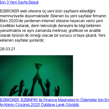
İçin 3 Yeni Sayfa Ekledi
B2BROKER web sitesine üç yeni ürün sayfasını eklediğini
memnuniyetle duyurmaktadır. Eklenen bu yeni sayfalar firmanın
Ekim 2020’de yenilenen internet sitesine heyecan verici yeni
özellikler katarak, derin teknolojik deneyimi ile bilgi birikimini
yansıtmakta ve aynı zamanda metinsel, grafiksel ve analitik
olarak türünün ilk örneği olacak bir sonucu ortaya çıkardı. Yeni
eklenen sayfalar şunlardır;
28.03.21
B2BROKER, B2BINPAY ile Finance Magnates’in Ödemeler İçin En
İyi Kripto Çözümü 2020 Ödülüne Layık Görüldü