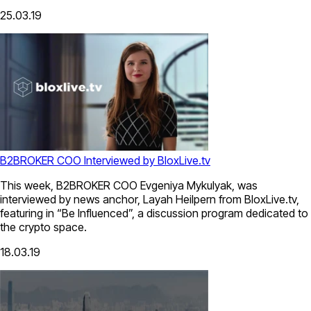
25.03.19
B2BROKER COO Interviewed by BloxLive.tv
This week, B2BROKER COO Evgeniya Mykulyak, was
interviewed by news anchor, Layah Heilpern from BloxLive.tv,
featuring in “Be Influenced”, a discussion program dedicated to
the crypto space.
18.03.19