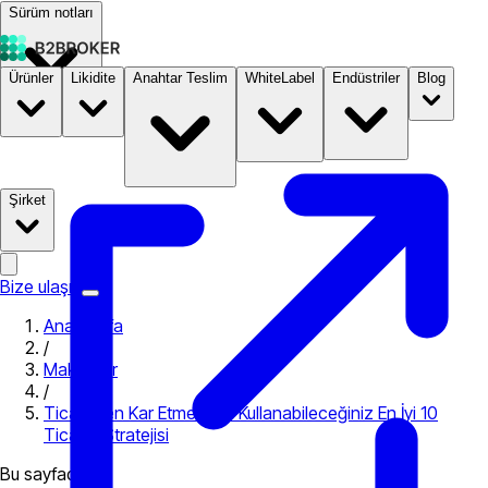
Sürüm notları
Ürünler
Likidite
Anahtar Teslim
WhiteLabel
Endüstriler
Blog
Dokümantasyon
Fiyatlandırma
B2STORE
Şirket
Bize ulaşın
Ana Sayfa
/
Makaleler
/
Ticaretten Kar Etmek İçin Kullanabileceğiniz En İyi 10
Ticaret Stratejisi
Bu sayfada