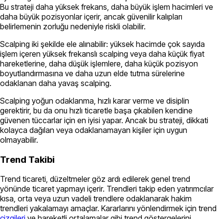
Bu strateji daha yüksek frekans, daha büyük işlem hacimleri ve
daha büyük pozisyonlar içerir, ancak güvenilir kalıpları
belirlemenin zorluğu nedeniyle riskli olabilir.
Scalping iki şekilde ele alınabilir: yüksek hacimde çok sayıda
işlem içeren yüksek frekanslı scalping veya daha küçük fiyat
hareketlerine, daha düşük işlemlere, daha küçük pozisyon
boyutlandırmasına ve daha uzun elde tutma sürelerine
odaklanan daha yavaş scalping.
Scalping yoğun odaklanma, hızlı karar verme ve disiplin
gerektirir, bu da onu hızlı ticaretle başa çıkabilen kendine
güvenen tüccarlar için en iyisi yapar. Ancak bu strateji, dikkati
kolayca dağılan veya odaklanamayan kişiler için uygun
olmayabilir.
Trend Takibi
Trend ticareti, düzeltmeler göz ardı edilerek genel trend
yönünde ticaret yapmayı içerir. Trendleri takip eden yatırımcılar
kısa, orta veya uzun vadeli trendlere odaklanarak hakim
trendleri yakalamayı amaçlar. Kararlarını yönlendirmek için trend
çizgileri
ve hareketli ortalamalar gibi trend göstergelerini