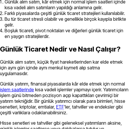
Günlük alım satım, kâr etmek için normal işlem saatleri içinde
kısa vadeli alım satımların yapıldığı anlamına gelir.
Farklı piyasalarda çeşitli günlük ticaret stratejileri kullanılabilir.
Bu tür ticaret stresli olabilir ve genellikle birçok kayıpla birlikte
gelir.
Boşluk ticareti, pivot noktaları ve diğerleri günlük ticaret için
en yaygın stratejilerdir.
Günlük Ticaret Nedir ve Nasıl Çalışır?
Günlük alım satım, küçük fiyat hareketlerinden kar elde etmek
için aynı gün içinde aynı menkul kıymeti alıp satma
uygulamasıdır.
Günlük yatırım, finansal piyasalarda kâr elde etmek için normal
işlem saatlerinde
kısa vadeli işlemler yapmayı içerir. Yatırımcıların
işlem günü bitmeden pozisyon açıp kapattıkları çevrimiçi bir
yatırım tekniğidir. Bir günlük yatırımcı olarak para birimleri, hisse
senetleri, kriptolar, emtialar,
ETF
‘ler, tahviller ve endeksler gibi
çeşitli varlıklara odaklanabilirsiniz.
Hisse senetleri ve tahviller gibi geleneksel yatırımların aksine,
günlük işlemler saatlerce veya dakikalarca tutulur ve