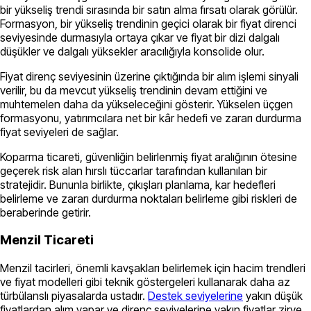
bir yükseliş trendi sırasında bir satın alma fırsatı olarak görülür.
Formasyon, bir yükseliş trendinin geçici olarak bir fiyat direnci
seviyesinde durmasıyla ortaya çıkar ve fiyat bir dizi dalgalı
düşükler ve dalgalı yüksekler aracılığıyla konsolide olur.
Fiyat direnç seviyesinin üzerine çıktığında bir alım işlemi sinyali
verilir, bu da mevcut yükseliş trendinin devam ettiğini ve
muhtemelen daha da yükseleceğini gösterir. Yükselen üçgen
formasyonu, yatırımcılara net bir kâr hedefi ve zararı durdurma
fiyat seviyeleri de sağlar.
Koparma ticareti, güvenliğin belirlenmiş fiyat aralığının ötesine
geçerek risk alan hırslı tüccarlar tarafından kullanılan bir
stratejidir. Bununla birlikte, çıkışları planlama, kar hedefleri
belirleme ve zararı durdurma noktaları belirleme gibi riskleri de
beraberinde getirir.
Menzil Ticareti
Menzil tacirleri, önemli kavşakları belirlemek için hacim trendleri
ve fiyat modelleri gibi teknik göstergeleri kullanarak daha az
türbülanslı piyasalarda ustadır.
Destek seviyelerine
yakın düşük
fiyatlardan alım yapar ve direnç seviyelerine yakın fiyatlar zirve