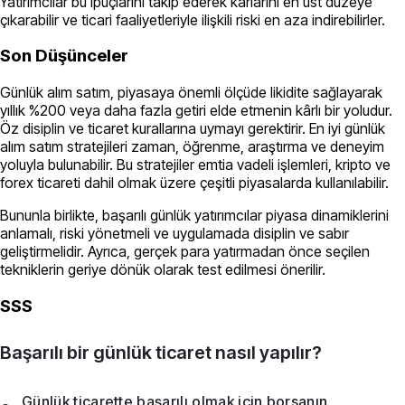
Yatırımcılar bu ipuçlarını takip ederek kârlarını en üst düzeye
çıkarabilir ve ticari faaliyetleriyle ilişkili riski en aza indirebilirler.
Son Düşünceler
Günlük alım satım, piyasaya önemli ölçüde likidite sağlayarak
yıllık %200 veya daha fazla getiri elde etmenin kârlı bir yoludur.
Öz disiplin ve ticaret kurallarına uymayı gerektirir. En iyi günlük
alım satım stratejileri zaman, öğrenme, araştırma ve deneyim
yoluyla bulunabilir. Bu stratejiler emtia vadeli işlemleri, kripto ve
forex ticareti dahil olmak üzere çeşitli piyasalarda kullanılabilir.
Bununla birlikte, başarılı günlük yatırımcılar piyasa dinamiklerini
anlamalı, riski yönetmeli ve uygulamada disiplin ve sabır
geliştirmelidir. Ayrıca, gerçek para yatırmadan önce seçilen
tekniklerin geriye dönük olarak test edilmesi önerilir.
SSS
Başarılı bir günlük ticaret nasıl yapılır?
Günlük ticarette başarılı olmak için borsanın