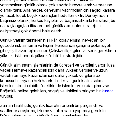
yatırımcıların günlük olarak çok sayıda bireysel emir vermesine
olanak tanır. Ana hedef, deneyimli yatırımcılar için sağlıklı karlara
yol açabilecek küçük kazançları hedeflemektir. Deneyimden
bağımsız olarak, herkes kayıplar ve başarısızlıklarla karşılaşır, bu
da başlangıçtan itibaren net günlük alım satım stratejileri
geliştirmeyi çok önemli hale getirir.
Günlük yatırım teknikleri
hızlı kâr, kolay erişim, heyecan, bir
gecede risk almama ve kişinin kendisi için çalışma potansiyeli
gibi çeşitli avantajlar sunar. Çalışkanlık, eğitim ve şans gerektiren
yüksek riskli ancak yüksek ödüllü bir stratejidir.
Günlük alım satım işlemlerinin de ücretleri ve vergileri vardır; kısa
vadeli sermaye kazançları için daha yüksek vergiler ve uzun
vadeli sermaye kazançları için daha yüksek vergiler söz
konusudur. Piyasa hızlı hareket eder ve günlük alım satım
işlemleri stresli olabilir, özellikle de işlemler yolunda gitmezse.
Bağımlılık haline gelebilen, sağlığı ve ilişkileri zorlayan bir
kumar
türüdür.
Zaman taahhüdü, günlük ticaretin önemli bir parçasıdır ve
saatlerce araştırma, izleme ve alım satım yapmayı gerektirir.
Diğer yatırımcılara ve büyük finans kuruluşlarından