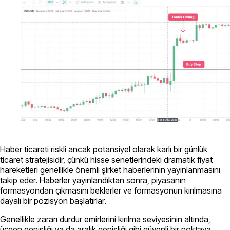
Haber ticareti riskli ancak potansiyel olarak karlı bir günlük
ticaret stratejisidir, çünkü hisse senetlerindeki dramatik fiyat
hareketleri genellikle önemli şirket haberlerinin yayınlanmasını
takip eder. Haberler yayınlandıktan sonra, piyasanın
formasyondan çıkmasını beklerler ve formasyonun kırılmasına
dayalı bir pozisyon başlatırlar.
Genellikle zararı durdur emirlerini kırılma seviyesinin altında,
üçgen genişliği ya da aralık genişliği gibi güvenli bir noktaya