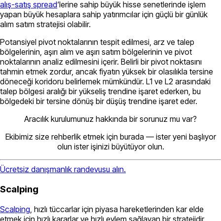
alış-satış spread
‘lerine sahip büyük hisse senetlerinde işlem
yapan büyük hesaplara sahip yatırımcılar için güçlü bir günlük
alım satım stratejisi olabilir.
Potansiyel pivot noktalarının tespit edilmesi, arz ve talep
bölgelerinin, aşırı alım ve aşırı satım bölgelerinin ve pivot
noktalarının analiz edilmesini içerir. Belirli bir pivot noktasını
tahmin etmek zordur, ancak fiyatın yüksek bir olasılıkla tersine
döneceği koridoru belirlemek mümkündür. L1 ve L2 arasındaki
talep bölgesi aralığı bir yükseliş trendine işaret ederken, bu
bölgedeki bir tersine dönüş bir düşüş trendine işaret eder.
Aracılık kurulumunuz hakkında bir sorunuz mu var?
Ekibimiz size rehberlik etmek için burada — ister yeni başlıyor
olun ister işinizi büyütüyor olun.
Ücretsiz danışmanlık randevusu alın.
Scalping
Scalping
, hızlı tüccarlar için piyasa hareketlerinden kar elde
etmek için hızlı kararlar ve hızlı eylem sağlayan bir stratejidir.