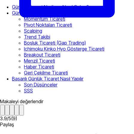
Günlük Ticaret Nedir ve Nasıl Çalışır?
Günlük Ticaret için En İyi Stratejiler
Momentum Ticareti
Pivot Noktaları Ticareti
Scalping
Trend Takibi
Boşluk Ticareti (Gap Trading)
Ichimoku Kinko Hyo Gösterge Ticareti
Breakout Ticareti
Menzil Ticareti
Haber Ticareti
Geri Çekilme Ticareti
Başarılı Günlük Ticaret Nasıl Yapılır
Son Düşünceler
SSS
Makaleyi değerlendir
3.9
/
5
(
9
)
Paylaş