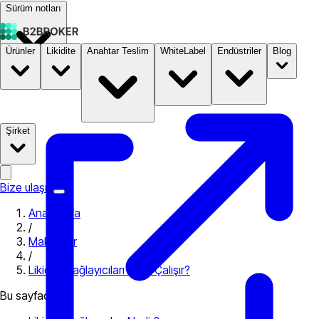
Sürüm notları
Ürünler
Likidite
Anahtar Teslim
WhiteLabel
Endüstriler
Blog
Dokümantasyon
Fiyatlandırma
B2STORE
Şirket
Bize ulaşın
Ana Sayfa
/
Makaleler
/
Likidite Sağlayıcıları Nasıl Çalışır?
Bu sayfada