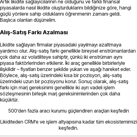
Artık likidite sağlayıcılarının ne olduğunu ve farklı finansal
piyasalarda nasıl likidite oluşturduklarını bildiğinize göre, hangi
güçlü yönlere sahip olduklarını öğrenmenin zamanı geldi.
Başlıca olanları düşünelim.
Alış-Satış Farkı Azalması
Likidite sağlayan firmalar piyasadaki yayılmayı azaltmaya
yardımcı olur. Alış-satış farkı genellikle bireysel enstrümanlardan
çok daha az volatiliteye sahiptir, çünkü iki enstrüman aynı
piyasa faktörlerinden etkilenir. İki araç genellikle birbirleriyle
ilişkilidir – fiyatları benzer şekilde yukarı ve aşağı hareket eder.
Böylece, alış-satış üzerindeki kısa bir pozisyon, alış-satış
üzerindeki uzun bir pozisyonu korur. Sonuç olarak, alış-satış
farkı için marj gereksinimi genellikle iki ayrı vadeli işlem
sözleşmesinin birleşik marj gereksinimlerinden çok daha
küçüktür.
500’den fazla aracı kurumu güçlendiren araçları keşfedin
Likiditeden CRM’e ve işlem altyapısına kadar tüm ekosistemimizi
keşfedin.