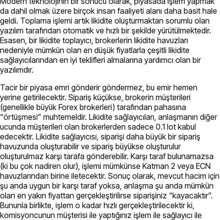
Modern teknolojinin bir sonucu olarak, piyasada işlem yapmak
da dahil olmak üzere birçok insan faaliyeti alanı daha basit hale
geldi. Toplama işlemi artık likidite oluşturmaktan sorumlu olan
yazılım tarafından otomatik ve hızlı bir şekilde yürütülmektedir.
Esasen, bir likidite toplayıcı, brokerlerin likidite havuzları
nedeniyle mümkün olan en düşük fiyatlarla çeşitli likidite
sağlayıcılarından en iyi teklifleri almalarına yardımcı olan bir
yazılımdır.
Tacir bir piyasa emri gönderir göndermez, bu emir hemen
yerine getirilecektir. Sipariş küçükse, brokerin müşterileri
(genellikle büyük Forex brokerleri) tarafından pahasına
“örtüşmesi” muhtemeldir. Likidite sağlayıcıları, anlaşmanın diğer
ucunda müşterileri olan brokerlerden sadece 0.1 lot kabul
edecektir. Likidite sağlayıcısı, siparişi daha büyük bir sipariş
havuzunda oluşturabilir ve sipariş büyükse oluşturulur
oluşturulmaz karşı tarafa gönderebilir. Karşı taraf bulunamazsa
(ki bu çok nadiren olur), işlemi mümkünse Katman 2 veya ECN
havuzlarından birine iletecektir. Sonuç olarak, mevcut hacim için
şu anda uygun bir karşı taraf yoksa, anlaşma şu anda mümkün
olan en yakın fiyattan gerçekleştirilirse siparişiniz “kayacaktır”.
Bununla birlikte, işlem o kadar hızlı gerçekleştirilecektir ki,
komisyoncunun müşterisi ile yaptığınız işlem ile sağlayıcı ile