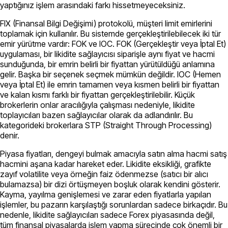
yaptığınız işlem arasındaki farkı hissetmeyeceksiniz.
FIX (Finansal Bilgi Değişimi) protokolü, müşteri limit emirlerini
toplamak için kullanılır. Bu sistemde gerçekleştirilebilecek iki tür
emir yürütme vardır: FOK ve IOC. FOK (Gerçekleştir veya İptal Et)
uygulaması, bir likidite sağlayıcısı siparişle aynı fiyat ve hacmi
sunduğunda, bir emrin belirli bir fiyattan yürütüldüğü anlamına
gelir. Başka bir seçenek seçmek mümkün değildir. IOC (Hemen
veya İptal Et) ile emrin tamamen veya kısmen belirli bir fiyattan
ve kalan kısmı farklı bir fiyattan gerçekleştirilebilir. Küçük
brokerlerin onlar aracılığıyla çalışması nedeniyle, likidite
toplayıcıları bazen sağlayıcılar olarak da adlandırılır. Bu
kategorideki brokerlara STP (Straight Through Processing)
denir.
Piyasa fiyatları, dengeyi bulmak amacıyla satın alma hacmi satış
hacmini aşana kadar hareket eder. Likidite eksikliği, grafikte
zayıf volatilite veya örneğin faiz ödenmezse (satıcı bir alıcı
bulamazsa) bir dizi örtüşmeyen boşluk olarak kendini gösterir.
Kayma, yayılma genişlemesi ve zarar eden fiyatlarla yapılan
işlemler, bu pazarın karşılaştığı sorunlardan sadece birkaçıdır. Bu
nedenle, likidite sağlayıcıları sadece Forex piyasasında değil,
tüm finansal piyasalarda işlem yapma sürecinde çok önemli bir