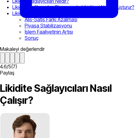
Likidite Sağlayıcıları Nedir?
Likidite Sağlayıcıları Piyasasada Likiditeyi Nasıl Oluşturur?
Likidite Sağlayıcı Kullanmanın Faydaları
Alış-Satış Farkı Azalması
Piyasa Stabilizasyonu
İşlem Faaliyetinin Artışı
Sonuç
Makaleyi değerlendir
4.6
/
5
(
7
)
Paylaş
Likidite Sağlayıcıları Nasıl
Çalışır?