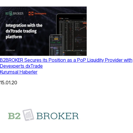
B2BROKER Secures its Position as a PoP Liquidity Provider with
Devexperts dxTrade
Kurumsal Haberler
15.01.20