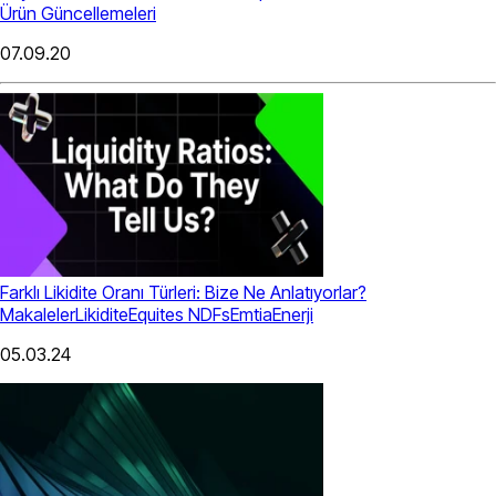
Ürün Güncellemeleri
07.09.20
Farklı Likidite Oranı Türleri: Bize Ne Anlatıyorlar?
Makaleler
Likidite
Equites
NDFs
Emtia
Enerji
05.03.24