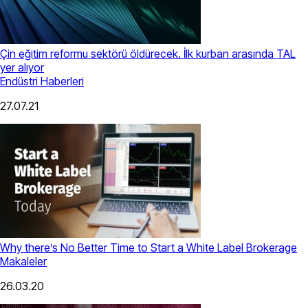
Çin eğitim reformu sektörü öldürecek. İlk kurban arasında TAL
yer alıyor
Endüstri Haberleri
27.07.21
Why there’s No Better Time to Start a White Label Brokerage
Makaleler
26.03.20