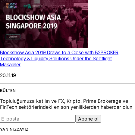
Blockshow Asia 2019 Draws to a Close with B2BROKER
Technology & Liquidity Solutions Under the Spotlight
Makaleler
20.11.19
BÜLTEN
Topluluğumuza katılın ve FX, Kripto, Prime Brokerage ve
FinTech sektörlerindeki en son yeniliklerden haberdar olun
Abone ol
YANINIZDAYIZ