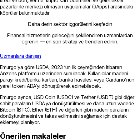
kredi ve borç verme, kripto kart ödemeleri ve geleneksel
pazarlar ile merkezi olmayan uygulamalar (dApps) arasındaki
köprüler bulunmaktadır.
Daha derin sektör içgörülerini keşfedin
Finansal hizmetlerin geleceğini şekillendiren uzmanlardan
öğrenin — en son strateji ve trendleri edinin.
Uzmanlara danışın
Emurgo’ya göre USDA, 2023 ‘ün ilk çeyreğinden itibaren
Anzens platformu üzerinden sunulacak. Kullanıcılar madeni
parayı kredi/banka kartları, banka havalesi veya Cardano’nun
yerel tokeni ADA’yi dönüştürerek edinebilecek.
Emurgo ayrıca, USD Coin (USDC) ve Tether (USDT) gibi diğer
sabit paraların USDA’ya dönüştürülmesi ve daha uzun vadede
Bitcoin (BTC), Ether (ETH) ve diğerleri gibi madeni paraların
dönüştürülmesini ve takas edilmesini sağlamak için destek
eklemeyi planlıyor.
Önerilen makaleler