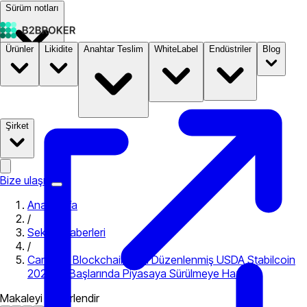
Sürüm notları
Ürünler
Likidite
Anahtar Teslim
WhiteLabel
Endüstriler
Blog
Dokümantasyon
Fiyatlandırma
B2STORE
Şirket
Bize ulaşın
Ana Sayfa
/
Sektör Haberleri
/
Cardano Blockchain’deki Düzenlenmiş USDA Stabilcoin
2023’ün Başlarında Piyasaya Sürülmeye Hazır
Makaleyi değerlendir