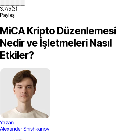
3.7
/
5
(
3
)
Paylaş
MiCA Kripto Düzenlemesi
Nedir ve İşletmeleri Nasıl
Etkiler?
Yazan
Alexander Shishkanov