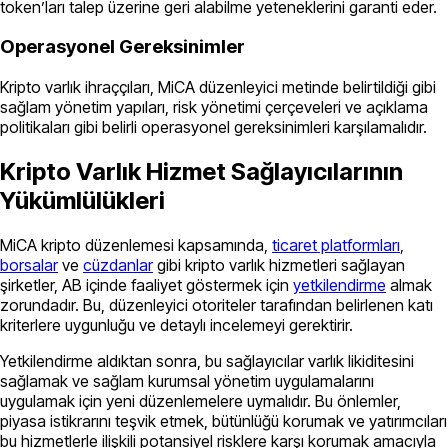
token’ları talep üzerine geri alabilme yeteneklerini garanti eder.
Operasyonel Gereksinimler
Kripto varlık ihraççıları, MiCA düzenleyici metinde belirtildiği gibi
sağlam yönetim yapıları, risk yönetimi çerçeveleri ve açıklama
politikaları gibi belirli operasyonel gereksinimleri karşılamalıdır.
Kripto Varlık Hizmet Sağlayıcılarının
Yükümlülükleri
MiCA kripto düzenlemesi kapsamında,
ticaret platformları
,
borsalar
ve
cüzdanlar
gibi kripto varlık hizmetleri sağlayan
şirketler, AB içinde faaliyet göstermek için
yetkilendirme
almak
zorundadır. Bu, düzenleyici otoriteler tarafından belirlenen katı
kriterlere uygunluğu ve detaylı incelemeyi gerektirir.
Yetkilendirme aldıktan sonra, bu sağlayıcılar varlık likiditesini
sağlamak ve sağlam kurumsal yönetim uygulamalarını
uygulamak için yeni düzenlemelere uymalıdır. Bu önlemler,
piyasa istikrarını teşvik etmek, bütünlüğü korumak ve yatırımcıları
bu hizmetlerle ilişkili potansiyel risklere karşı korumak amacıyla