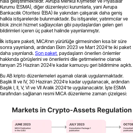
hala geliştirilmektedir. Avrupa Menkul Kıymetler ve Piyasalar
Kurumu (ESMA), diğer düzenleyici kurumlarla, yani Avrupa
Bankacılık Otoritesi (EBA) ile yakından çalışarak daha geniş
halkla istişarelerde bulunmaktadır. Bu istişareler, yatırımcılar ve
blok zinciri hizmet sağlayıcıları gibi paydaşlardan gelen geri
bildirimleri içeren üç paket halinde yayınlanmıştır.
İlk istişare paketi, MiCA’nın yürürlüğe girmesinden kısa bir süre
sonra yayınlandı, ardından Ekim 2023 ve Mart 2024’te iki paket
daha yayınlandı.
Son paket
, paydaşların önerilen önlemler
hakkında görüşlerini ve önerilerini dile getirmelerine olanak
tanıyan 25 Haziran 2024’e kadar kamuoyu geri bildirimine açıktı.
Bu AB kripto düzenlemeleri aşamalı olarak uygulanmaktadır.
Başlık III ve IV, 30 Haziran 2024’e kadar uygulanacak, ardından
Başlık I, II, V, VI ve VII Aralık 2024’te uygulanacaktır. İşte ESMA
tarafından sağlanan resmi MiCA düzenleme zaman çizelgesi: