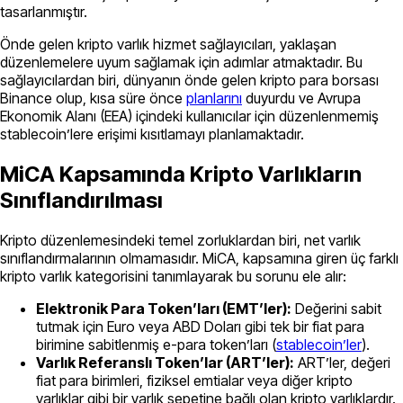
tasarlanmıştır.
Önde gelen kripto varlık hizmet sağlayıcıları, yaklaşan
düzenlemelere uyum sağlamak için adımlar atmaktadır. Bu
sağlayıcılardan biri, dünyanın önde gelen kripto para borsası
Binance olup, kısa süre önce
planlarını
duyurdu ve Avrupa
Ekonomik Alanı (EEA) içindeki kullanıcılar için düzenlenmemiş
stablecoin’lere erişimi kısıtlamayı planlamaktadır.
MiCA Kapsamında Kripto Varlıkların
Sınıflandırılması
Kripto düzenlemesindeki temel zorluklardan biri, net varlık
sınıflandırmalarının olmamasıdır. MiCA, kapsamına giren üç farklı
kripto varlık kategorisini tanımlayarak bu sorunu ele alır:
Elektronik Para Token’ları (EMT’ler):
Değerini sabit
tutmak için Euro veya ABD Doları gibi tek bir fiat para
birimine sabitlenmiş e-para token’ları (
stablecoin’ler
).
Varlık Referanslı Token’lar (ART’ler):
ART’ler, değeri
fiat para birimleri, fiziksel emtialar veya diğer kripto
varlıklar gibi bir varlık sepetine bağlı olan kripto varlıklardır.