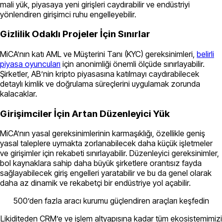
mali yük, piyasaya yeni girişleri caydırabilir ve endüstriyi
yönlendiren girişimci ruhu engelleyebilir.
Gizlilik Odaklı Projeler İçin Sınırlar
MiCA’nın katı AML ve Müşterini Tanı (KYC) gereksinimleri,
belirli
piyasa oyuncuları
için anonimliği önemli ölçüde sınırlayabilir.
Şirketler, AB’nin kripto piyasasına katılmayı caydırabilecek
detaylı kimlik ve doğrulama süreçlerini uygulamak zorunda
kalacaklar.
Girişimciler İçin Artan Düzenleyici Yük
MiCA’nın yasal gereksinimlerinin karmaşıklığı, özellikle geniş
yasal taleplere uymakta zorlanabilecek daha küçük işletmeler
ve girişimler için rekabeti sınırlayabilir. Düzenleyici gereksinimler,
bol kaynaklara sahip daha büyük şirketlere orantısız fayda
sağlayabilecek giriş engelleri yaratabilir ve bu da genel olarak
daha az dinamik ve rekabetçi bir endüstriye yol açabilir.
500’den fazla aracı kurumu güçlendiren araçları keşfedin
Likiditeden CRM’e ve işlem altyapısına kadar tüm ekosistemimizi