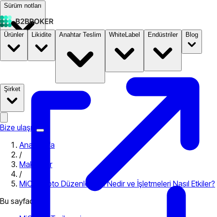
Sürüm notları
Ürünler
Likidite
Anahtar Teslim
WhiteLabel
Endüstriler
Blog
Dokümantasyon
Fiyatlandırma
B2STORE
Şirket
Bize ulaşın
Ana Sayfa
/
Makaleler
/
MiCA Kripto Düzenlemesi Nedir ve İşletmeleri Nasıl Etkiler?
Bu sayfada