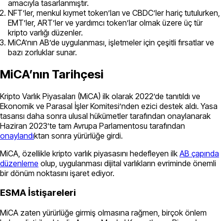
amacıyla tasarlanmıştır.
NFT’ler, menkul kıymet token’ları ve CBDC’ler hariç tutulurken,
EMT’ler, ART’ler ve yardımcı token’lar olmak üzere üç tür
kripto varlığı düzenler.
MiCA’nın AB’de uygulanması, işletmeler için çeşitli fırsatlar ve
bazı zorluklar sunar.
MiCA’nın Tarihçesi
Kripto Varlık Piyasaları (MiCA) ilk olarak 2022’de tanıtıldı ve
Ekonomik ve Parasal İşler Komitesi’nden ezici destek aldı. Yasa
tasarısı daha sonra ulusal hükümetler tarafından onaylanarak
Haziran 2023’te tam Avrupa Parlamentosu tarafından
onaylandı
ktan sonra yürürlüğe girdi.
MiCA, özellikle kripto varlık piyasasını hedefleyen ilk
AB çapında
düzenleme
olup, uygulanması dijital varlıkların evriminde önemli
bir dönüm noktasını işaret ediyor.
ESMA İstişareleri
MiCA zaten yürürlüğe girmiş olmasına rağmen, birçok önlem