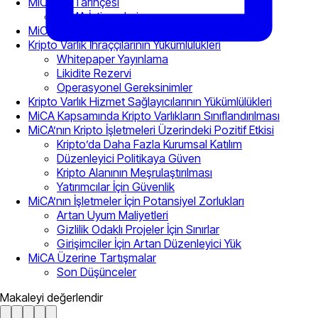
MiCA’nın Tarihçesi
ESMA İstişareleri
MiCA’nın Kapsamı ve Hedefleri
Kripto Varlık İhraççılarının Yükümlülükleri
Whitepaper Yayınlama
Likidite Rezervi
Operasyonel Gereksinimler
Kripto Varlık Hizmet Sağlayıcılarının Yükümlülükleri
MiCA Kapsamında Kripto Varlıkların Sınıflandırılması
MiCA’nın Kripto İşletmeleri Üzerindeki Pozitif Etkisi
Kripto’da Daha Fazla Kurumsal Katılım
Düzenleyici Politikaya Güven
Kripto Alanının Meşrulaştırılması
Yatırımcılar İçin Güvenlik
MiCA’nın İşletmeler İçin Potansiyel Zorlukları
Artan Uyum Maliyetleri
Gizlilik Odaklı Projeler İçin Sınırlar
Girişimciler İçin Artan Düzenleyici Yük
MiCA Üzerine Tartışmalar
Son Düşünceler
Makaleyi değerlendir