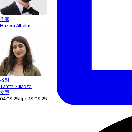
作家
Hazem Alhalabi
校对
Tamta Suladze
文章
04.08.25
Upd
18.08.25