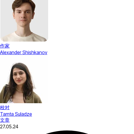
作家
Alexander Shishkanov
校对
Tamta Suladze
文章
27.05.24