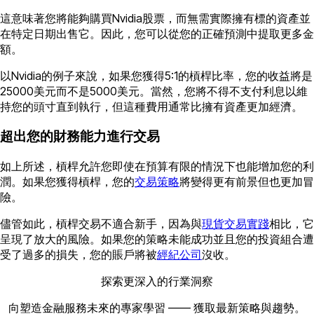
這意味著您將能夠購買Nvidia股票，而無需實際擁有標的資產並
在特定日期出售它。因此，您可以從您的正確預測中提取更多金
額。
以Nvidia的例子來說，如果您獲得5:1的槓桿比率，您的收益將是
25000美元而不是5000美元。當然，您將不得不支付利息以維
持您的頭寸直到執行，但這種費用通常比擁有資產更加經濟。
超出您的財務能力進行交易
如上所述，槓桿允許您即使在預算有限的情況下也能增加您的利
潤。如果您獲得槓桿，您的
交易策略
將變得更有前景但也更加冒
險。
儘管如此，槓桿交易不適合新手，因為與
現貨交易實踐
相比，它
呈現了放大的風險。如果您的策略未能成功並且您的投資組合遭
受了過多的損失，您的賬戶將被
經紀公司
沒收。
探索更深入的行業洞察
向塑造金融服務未來的專家學習 —— 獲取最新策略與趨勢。