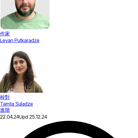
作家
Levan Putkaradze
校對
Tamta Suladze
進階
22.04.24
Upd
25.12.24