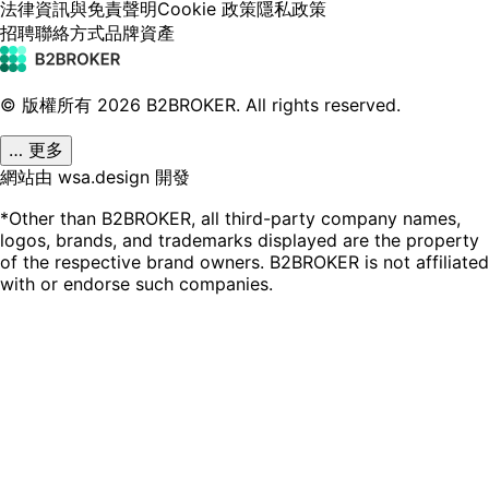
法律資訊與免責聲明
Cookie 政策
隱私政策
招聘
聯絡方式
品牌資產
© 版權所有
2026
B2BROKER.
All rights reserved.
… 更多
網站由 wsa.design 開發
*Other than B2BROKER, all third-party company names,
logos, brands, and trademarks displayed are the property
of the respective brand owners. B2BROKER is not affiliated
with or endorse such companies.