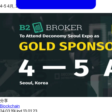
4-5 4月, 2019
分享
Blockchain
24.03.19
Upd
13.01.23