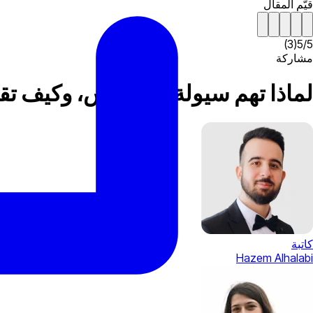
قيّم المقال
)
3
(
5
/
5
مشاركة
لماذا تهم سيولة الفوركس، وكيف تق
كاتبة
Hazem Alhalabi