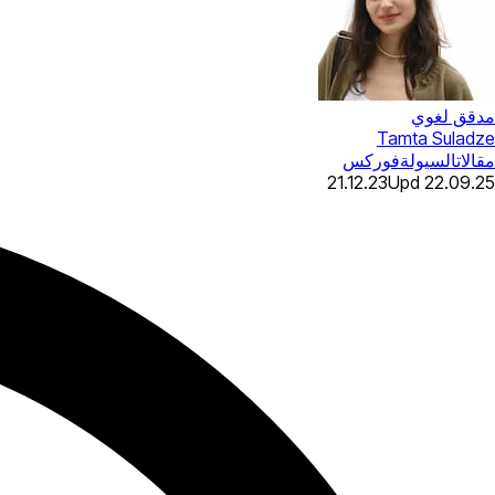
مدقق لغوي
Tamta Suladze
مقالات
السيولة
فوركس
21.12.23
Upd
22.09.25