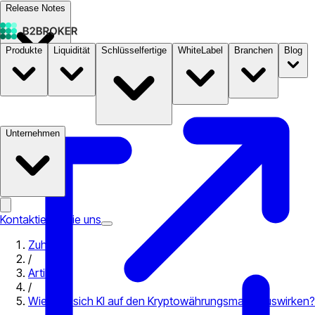
Release Notes
Produkte
Liquidität
Schlüsselfertige
WhiteLabel
Branchen
Blog
Dokumentation
Preise
B2STORE
Unternehmen
Kontaktieren Sie uns
Zuhause
/
Artikel
/
Wie wird sich KI auf den Kryptowährungsmarkt auswirken?