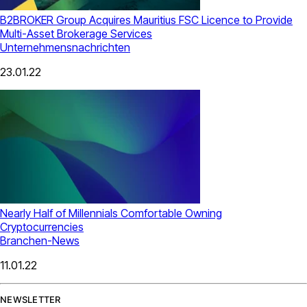
B2BROKER Group Acquires Mauritius FSC Licence to Provide
Multi-Asset Brokerage Services
Unternehmensnachrichten
23.01.22
Nearly Half of Millennials Comfortable Owning
Cryptocurrencies
Branchen-News
11.01.22
NEWSLETTER