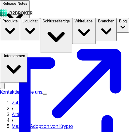
Release Notes
Produkte
Liquidität
Schlüsselfertige
WhiteLabel
Branchen
Blog
Dokumentation
Preise
B2STORE
Unternehmen
Kontaktieren Sie uns
Zuhause
/
Artikel
/
Massive Adoption von Krypto