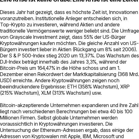
Dieses Jahr hat gezeigt, dass es höchste Zeit ist, Innovationen
voranzutreiben. Institutionelle Anleger entscheiden sich, in
Top-Krypto zu investieren, während Aktien und andere
traditionelle Vermögenswerte weniger beliebt sind. Die Umfrage
von Grayscale Investment zeigt, dass 55% der US-Bürger
Kryptowährungen kaufen möchten. Die gleiche Anzahl von US-
Bürgern investiert lieber in Aktien (Rückgang um 8% seit 2006).
Der S & P 500-Index stieg 2020 um 13,37%. Das Wachstum des
DJI-Index beträgt innerhalb des Jahres 3,3%, während der
Bitcoin-Preis um 164,47% in die Höhe schoss und am 1.
Dezember einen Rekordwert der Marktkapitalisierung (368 Mrd.
USD) erreichte. Andere Kryptowährungen zeigen noch
beeindruckendere Ergebnisse: ETH (358% Wachstum), XRP
(215% Wachstum), XLM (313% Wachstum) usw.
Bitcoin-akzeptierende Unternehmen expandieren und ihre Zahl
liegt nach verschiedenen Berechnungen bei etwa 40 bis 100
Millionen Firmen. Selbst globale Unternehmen werden
voraussichtlich in Kryptowährungen investieren. Die
Untersuchung der Ethereum-Adressen ergab, dass einige der
Adressen von Kryptowalen mit Apple, IBM, Microsoft und