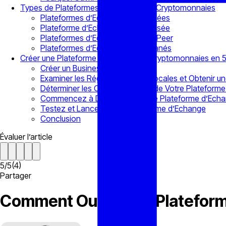
Types de Plateformes d’Echanges de Cryptomonnaies
Plateformes d’Echange Centralisées
Plateforme d’Echange décentralisée
Plateformes d’Echange Peer-to-Peer
Plateformes d’Echanges instantanés
Créer une Plateforme d’Echange de Cryptomonnaies en 5
Créer un Business Plan
Examiner les Réglementations Locales et Obtenir u
Déterminer les Caractéristiques de Votre Platefor
Commencez à Développer Votre Plateforme d’Ech
Testez et Lancez Votre Plateforme d’Echange
Conclusion
Évaluer l’article
5
/
5
(
4
)
Partager
Comment Ouvrir une Plateform