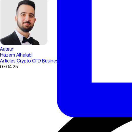
Auteur
Hazem Alhalabi
Articles
Crypto CFD
Business Tips
FinTech
07.04.25