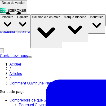
Notes de version
Produits
Liquidité
Solution clé en main
Marque Blanche
Industries
Documentation
Tarifs
B2STORE
Contactez-nous
Accueil
/
Articles
/
Comment Ouvrir une Plateforme d’Echange de Cryptomon
Sur cette page
Comprendre ce que Sont les Plateformes d’Echange de 
Pourquoi Ouvrir une Bourse de Cryptomonnaies ?