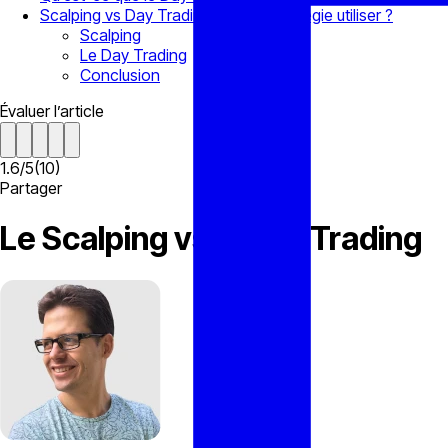
Scalping vs Day Trading : Quelle stratégie utiliser ?
Scalping
Le Day Trading
Conclusion
Évaluer l’article
1.6
/
5
(
10
)
Partager
Le Scalping vs le Day Trading