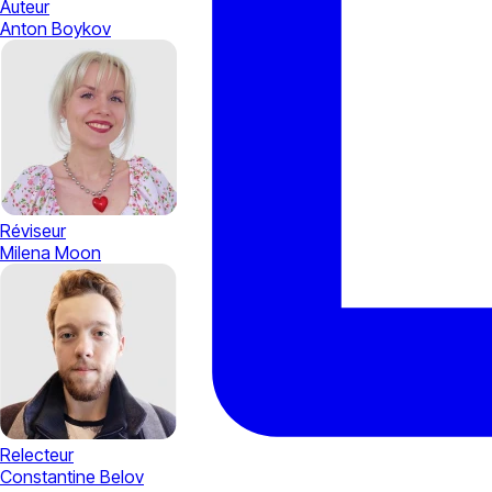
Auteur
Anton Boykov
Réviseur
Milena Moon
Relecteur
Constantine Belov