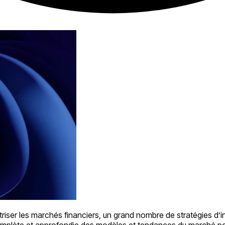
îtriser les marchés financiers, un grand nombre de stratégies d
 complète et approfondie des modèles et tendances du marché pour