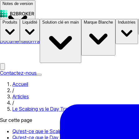
Notes de version
Produits
Liquidité
Solution clé en main
Marque Blanche
Industries
Documentation
Tarifs
B2STORE
Contactez-nous
Accueil
/
Articles
/
Le Scalping vs le Day Trading
Sur cette page
Qu’est-ce que le Scalping ?
Qu’est-ce que le Day Trading ?