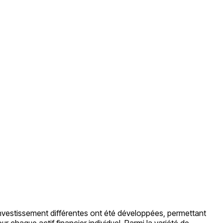
’investissement différentes ont été développées, permettant
 chaque actif financier individuel. Parmi la variété de