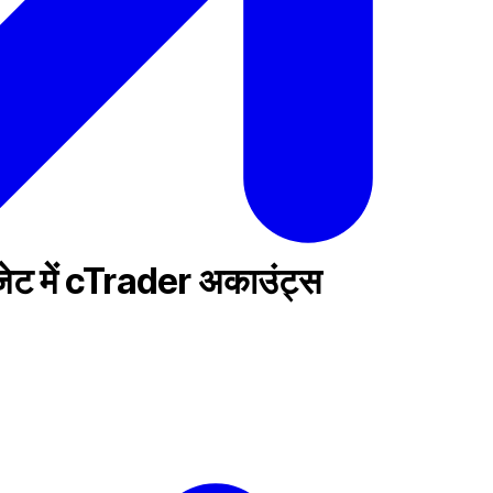
िजेट में cTrader अकाउंट्स