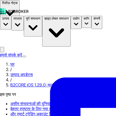
रिलीज़ नोट्स
उत्पाद
तरलता
पूर्ण समाधान
व्हाइट-लेबल समाधान
उद्योग
ब्लॉग
कंपनी
दस्तावेज़
मूल्य निर्धारण
B2STORE
हमसे संपर्क करें
घर
/
उत्पाद अपडेट्स
/
B2CORE iOS 1.29.0: मल्टी-लैंग्वेज सपोर्ट, नया वॉलेट इंटरफेस और डैश
इस पृष्ठ पर
असीम संभावनाओं की दुनिया: मल्टी-लैंग्वेज सपोर्ट (बीटा संस्करण) लॉन्च
बेहतर स्पष्टता के लिए नया वॉलेट डिज़ाइन
और स्मार्ट ट्रेडिंग अकाउंट निर्माण