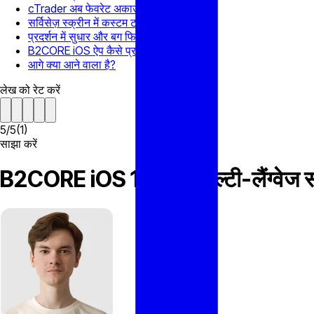
cTrader अब फेवरेट अकाउंट्स विजेट में शामिल
सर्विसेज़ स्क्रीन में कस्टम टाइल आइटम्स
प्रदर्शन में सुधार और बग फिक्स
B2CORE iOS ऐप कैसे प्राप्त करें
आगे क्या आने वाला है?
लेख को रेट करें
5
/
5
(
1
)
साझा करें
B2CORE iOS 1.29.0: मल्टी-लैंग्वेज सप