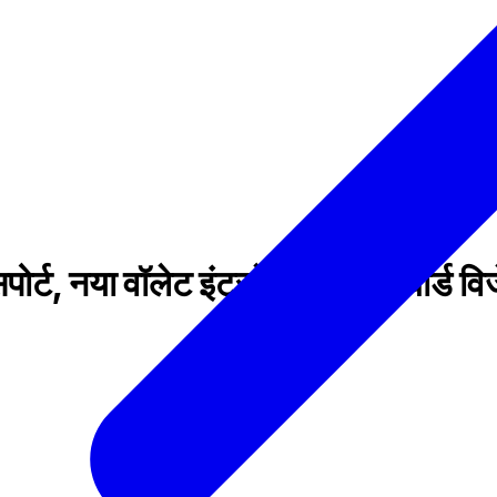
ोर्ट, नया वॉलेट इंटरफेस और डैशबोर्ड व