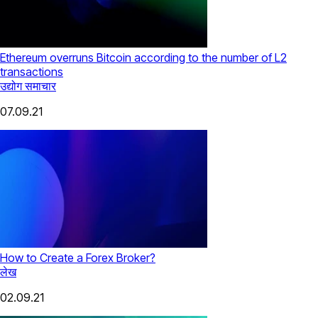
Ethereum overruns Bitcoin according to the number of L2
transactions
उद्योग समाचार
07.09.21
How to Create a Forex Broker?
लेख
02.09.21