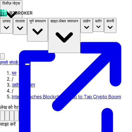
रिलीज़ नोट्स
उत्पाद
तरलता
पूर्ण समाधान
व्हाइट-लेबल समाधान
उद्योग
ब्लॉग
कंपनी
दस्तावेज़
मूल्य निर्धारण
B2STORE
हमसे संपर्क करें
घर
/
उद्योग समाचार
/
Intel Launches Blockchain Chip to Tap Crypto Boom
लेख को रेट करें
साझा करें