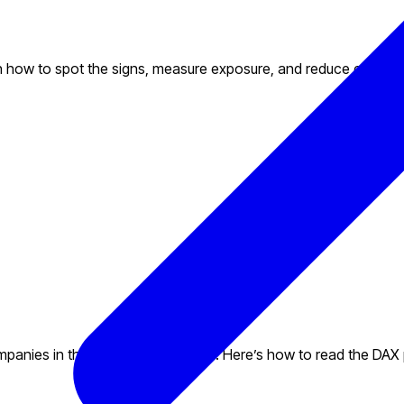
rn how to spot the signs, measure exposure, and reduce executio
mpanies in the Frankfurt Exchange. Here’s how to read the DAX