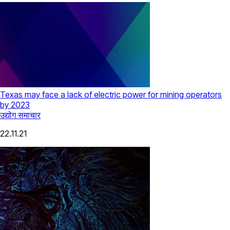
Texas may face a lack of electric power for mining operators
by 2023
उद्योग समाचार
22.11.21