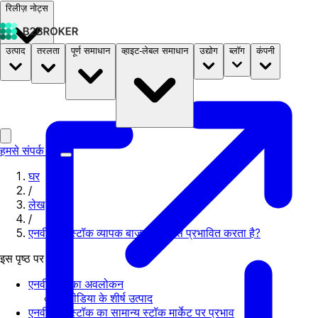
रिलीज़ नोट्स
उत्पाद
तरलता
पूर्ण समाधान
व्हाइट-लेबल समाधान
उद्योग
ब्लॉग
कंपनी
दस्तावेज़
मूल्य निर्धारण
B2STORE
हमसे संपर्क करें
घर
/
लेख
/
एनवीडिया स्टॉक व्यापक बाजार को कैसे प्रभावित करता है?
इस पृष्ठ पर
एनवीडिया का अवलोकन
एनवीडिया के शीर्ष उत्पाद
एनवीडिया स्टॉक का सामान्य स्टॉक मार्केट पर प्रभाव