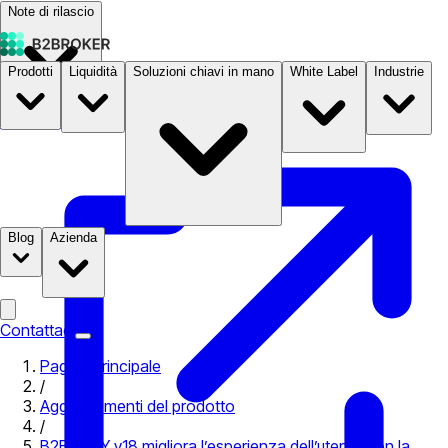
Note di rilascio
Prodotti
Liquidità
Soluzioni chiavi in mano
White Label
Industrie
Documentazione
Prezzi
B2STORE
Blog
Azienda
Contattaci
Pagina principale
/
Aggiornamenti del prodotto
/
B2BINPAY v18 migliora l’esperienza dell’utente con la