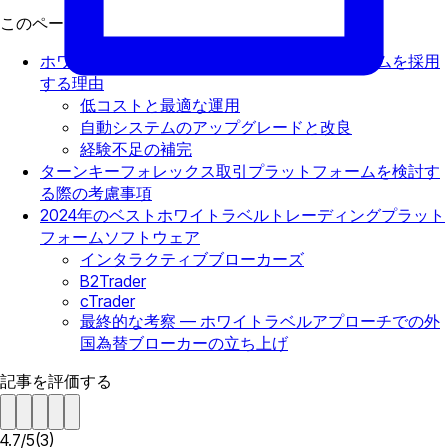
このページで
ホワイトラベルの外国為替取引プラットフォームを採用
する理由
低コストと最適な運用
自動システムのアップグレードと改良
経験不足の補完
ターンキーフォレックス取引プラットフォームを検討す
る際の考慮事項
2024年のベストホワイトラベルトレーディングプラット
フォームソフトウェア
インタラクティブブローカーズ
B2Trader
cTrader
最終的な考察 — ホワイトラベルアプローチでの外
国為替ブローカーの立ち上げ
記事を評価する
4.7
/
5
(
3
)