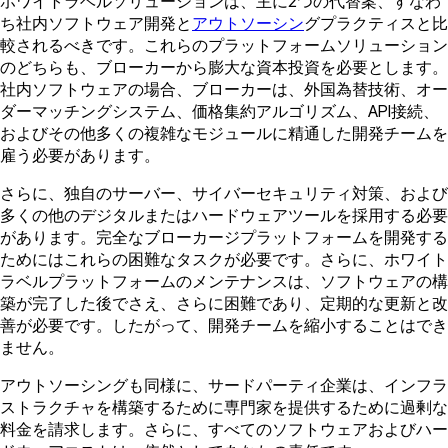
ホワイトラベルソリューションは、主に2つの代替案、すなわ
ち社内ソフトウェア開発と
アウトソーシン
グプラクティスと比
較されるべきです。これらのプラットフォームソリューション
のどちらも、ブローカーから膨大な資本投資を必要とします。
社内ソフトウェアの場合、ブローカーは、外国為替技術、オー
ダーマッチングシステム、価格集約アルゴリズム、API接続、
およびその他多くの複雑なモジュールに精通した開発チームを
雇う必要があります。
さらに、独自のサーバー、サイバーセキュリティ対策、および
多くの他のデジタルまたはハードウェアツールを採用する必要
があります。完全なブローカージプラットフォームを開発する
ためにはこれらの困難なタスクが必要です。さらに、ホワイト
ラベルプラットフォームのメンテナンスは、ソフトウェアの構
築が完了した後でさえ、さらに困難であり、定期的な更新と改
善が必要です。したがって、開発チームを縮小することはでき
ません。
アウトソーシングも同様に、サードパーティ企業は、インフラ
ストラクチャを構築するために専門家を提供するために過剰な
料金を請求します。さらに、すべてのソフトウェアおよびハー