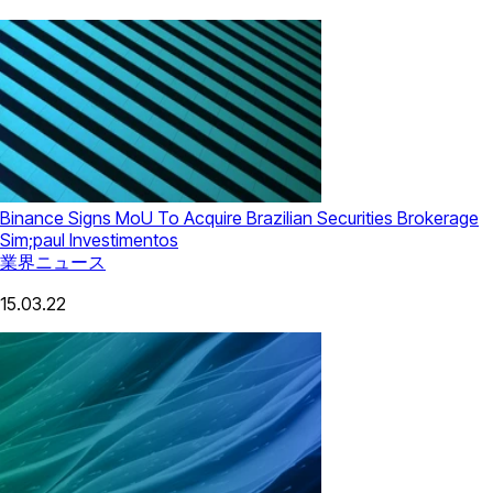
Binance Signs MoU To Acquire Brazilian Securities Brokerage
Sim;paul Investimentos
業界ニュース
15.03.22