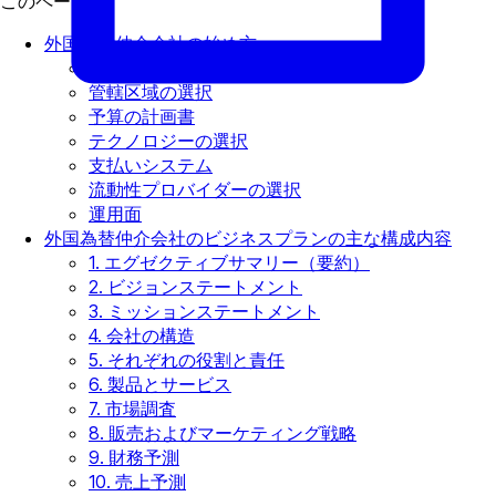
このページで
外国為替仲介会社の始め方
市場の特定
管轄区域の選択
予算の計画書
テクノロジーの選択
支払いシステム
流動性プロバイダーの選択
運用面
外国為替仲介会社のビジネスプランの主な構成内容
1. エグゼクティブサマリー（要約）
2. ビジョンステートメント
3. ミッションステートメント
4. 会社の構造
5. それぞれの役割と責任
6. 製品とサービス
7. 市場調査
8. 販売およびマーケティング戦略
9. 財務予測
10. 売上予測