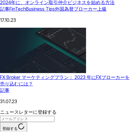
2024年に、オンライン取引仲介ビジネスを始める方法
記事
FinTech
Business Tips
外国為替ブローカー
上級
17.10.23
FX Broker マーケティングプラン： 2023 年にFXブローカーを
売り込むには？
記事
31.07.23
ニュースレターに登録する
登録する