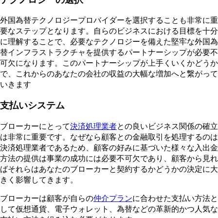
外国為替テクノロジープロバイダーを選択することも非常に重
要なステップとなります。自らのビジネスにおける目標を十分
に理解することで、必要なテクノロジーを備えた堅牢な外国為
替インフラストラクチャを提供するパートナーシップが必要不
可欠になります。このパートナーシップが上手くいくかどうか
で、これからのあなたの会社の収益の大幅な増加へと繋がって
いきます
支払いシステム
ブローカーにとって
決済処理業者
との良いビジネス関係の確立
は非常に重要です。なぜなら顧客との金融取引を処理するのは
決済処理業者であるため、顧客の好みに基づいた様々な入出金
方法の提供は事業の成功には必要不可欠であり、顧客から見れ
ばそれらはあなたのブローカーと契約するかどうかの決定に大
きく影響してきます。
ブローカーは顧客が自らの
仲介プラン
に合わせた支払い方法と
して仮想通貨、電子ウォレット、為替などの革新的かつ人気な