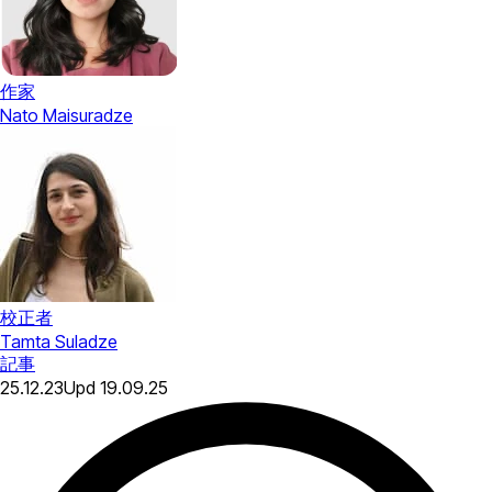
作家
Nato Maisuradze
校正者
Tamta Suladze
記事
25.12.23
Upd
19.09.25