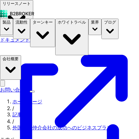
リリースノート
製品
流動性
ターンキー
ホワイトラベル
業界
ブログ
ドキュメント
料金
B2STORE
会社概要
お問い合わせ
ホームページ
/
記事
/
外国為替仲介会社の成功へのビジネスプラン