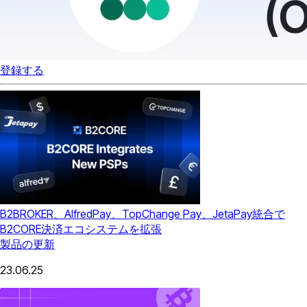
登録する
B2BROKER、AlfredPay、TopChange Pay、JetaPay統合で
B2CORE決済エコシステムを拡張
製品の更新
23.06.25