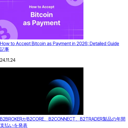
How to Accept Bitcoin as Payment in 2026: Detailed Guide
記事
24.11.24
B2BROKERがB2CORE、B2CONNECT、B2TRADER製品の年間
支払いを発表