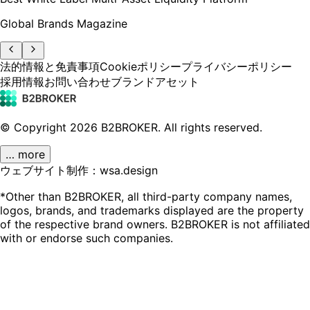
Global Brands Magazine
法的情報と免責事項
Cookieポリシー
プライバシーポリシー
採用情報
お問い合わせ
ブランドアセット
© Copyright
2026
B2BROKER.
All rights reserved.
… more
ウェブサイト制作：wsa.design
*Other than B2BROKER, all third-party company names,
logos, brands, and trademarks displayed are the property
of the respective brand owners. B2BROKER is not affiliated
with or endorse such companies.