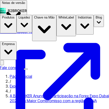
Notas de versão
Produtos
Liquidez
Chave na Mão
WhiteLabel
Indústrias
Blog
Documentação
Preços
B2STORE
Empresa
Fale conosco
Página inicial
/
Expo
/
A B2BROKER Anuncia a Participação na Forex Expo Dubai
2021: Um Maior Compromisso com a região MENA