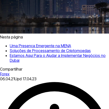
Nesta página
Uma Presença Emergente na MENA
Soluções de Processamento de Criptomoedas
Estamos Aqui Para o Ajudar a Implementar Negócios no
Dubai
Compartilhar
Forex
06.04.21
Upd
17.04.23